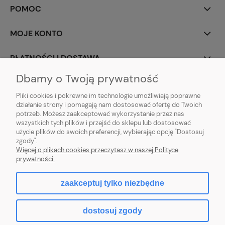
POMOC
MOJE KONTO
PŁATNOŚCI I DOSTAWA
Dbamy o Twoją prywatność
INFORMACJE
Pliki cookies i pokrewne im technologie umożliwiają poprawne
działanie strony i pomagają nam dostosować ofertę do Twoich
O NAS
potrzeb. Możesz zaakceptować wykorzystanie przez nas
wszystkich tych plików i przejść do sklepu lub dostosować
użycie plików do swoich preferencji, wybierając opcję "Dostosuj
zgody".
Sklep rolno-ogrodniczy - DAM-SAD | Nowy Miedzechów 12A, 05-604
Więcej o plikach cookies przeczytasz w naszej Polityce
Jasieniec woj. mazowieckiew | Email: sklep@dam-sad.pl Tel: 518 419 813 |
prywatności.
NIP: 7981438862 REGON: 369126399
zaakceptuj tylko niezbędne
pokaż pełną wersję strony
dostosuj zgody
Sklep internetowy Shoper.pl