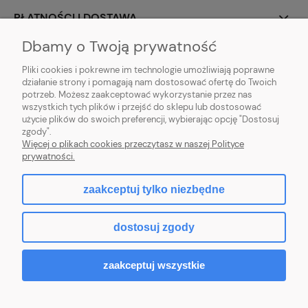
PŁATNOŚCI I DOSTAWA
Dbamy o Twoją prywatność
INFORMACJE
Pliki cookies i pokrewne im technologie umożliwiają poprawne
działanie strony i pomagają nam dostosować ofertę do Twoich
O NAS
potrzeb. Możesz zaakceptować wykorzystanie przez nas
wszystkich tych plików i przejść do sklepu lub dostosować
użycie plików do swoich preferencji, wybierając opcję "Dostosuj
zgody".
Sklep rolno-ogrodniczy - DAM-SAD | Nowy Miedzechów 12A, 05-604
Więcej o plikach cookies przeczytasz w naszej Polityce
Jasieniec woj. mazowieckiew | Email: sklep@dam-sad.pl Tel: 518 419 813 |
prywatności.
NIP: 7981438862 REGON: 369126399
zaakceptuj tylko niezbędne
pokaż pełną wersję strony
dostosuj zgody
Sklep internetowy Shoper.pl
zaakceptuj wszystkie