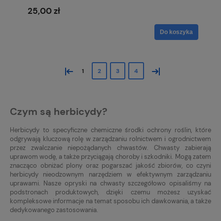
25,00 zł
Do koszyka
«
»
1
2
3
4
Czym są herbicydy?
Herbicydy to specyficzne chemiczne środki ochrony roślin, które
odgrywają kluczową rolę w zarządzaniu rolnictwem i ogrodnictwem
przez zwalczanie niepożądanych chwastów. Chwasty zabierają
uprawom wodę, a także przyciągają choroby i szkodniki. Mogą zatem
znacząco obniżać plony oraz pogarszać jakość zbiorów, co czyni
herbicydy nieodzownym narzędziem w efektywnym zarządzaniu
uprawami. Nasze opryski na chwasty szczegółowo opisaliśmy na
podstronach produktowych, dzięki czemu możesz uzyskać
kompleksowe informacje na temat sposobu ich dawkowania, a także
dedykowanego zastosowania.