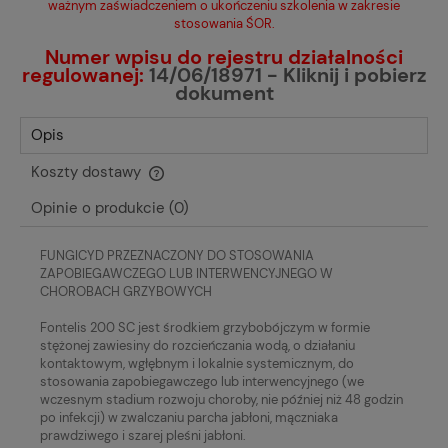
ważnym zaświadczeniem o ukończeniu szkolenia w zakresie
stosowania ŚOR.
Numer wpisu do rejestru działalności
regulowanej:
14/06/18971 - Kliknij i pobierz
dokument
Opis
Koszty dostawy
Cena nie zawiera ewentualnych kosztów płatności
Opinie o produkcie (0)
FUNGICYD PRZEZNACZONY DO STOSOWANIA
ZAPOBIEGAWCZEGO LUB INTERWENCYJNEGO W
CHOROBACH GRZYBOWYCH
Fontelis 200 SC jest środkiem grzybobójczym w formie
stężonej zawiesiny do rozcieńczania wodą, o działaniu
kontaktowym, wgłębnym i lokalnie systemicznym, do
stosowania zapobiegawczego lub interwencyjnego (we
wczesnym stadium rozwoju choroby, nie później niż 48 godzin
po infekcji) w zwalczaniu parcha jabłoni, mączniaka
prawdziwego i szarej pleśni jabłoni.