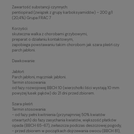
Zawartość substancji czynnych:
pentiopirad (związek z grupy karboksyamidów) – 200 g/l
(20,4%) Grupa FRAC 7
Korzyści:
skuteczna walka z chorobami grzybowymi,
preparat o działaniu kontaktowym,
zapobiega powstawaniu takim chorobom jak szara pleśń czy
parch jabłoni.
Dawkowanie:
Jabłoń:
Parch jabłoni, mączniak jabłoni.
Termin stosowania:
od fazy rozwojowej BBCH 10 (wierzchołki liści wystają 10 mm
powyżej łusek pąków) do 21 dni przed zbiorem.
Szara pleśń:
Termin stosowania:
- od fazy pełni kwitnienia (przynajmniej 50% kwiatów
otwartych) do fazy zasychania kwiatów, większość płatków
opada (BBCH 65-67), zwłaszcza podczas deszczowej pogody,
- przed zbiorem w początkach dojrzewania owocu (BBCH 81),