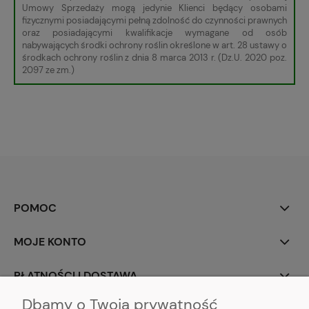
Umowy Sprzedaży mogą jedynie Klienci będący osobami
fizycznymi posiadającymi pełną zdolność do czynności prawnych
oraz posiadającymi kwalifikacje wymagane od osób
nabywających środki ochrony roślin określone w art. 28 ustawy o
środkach ochrony roślin z dnia 8 marca 2013 r. (Dz.U. 2020 poz.
2097 ze zm.)
POMOC
MOJE KONTO
PŁATNOŚCI I DOSTAWA
Dbamy o Twoją prywatność