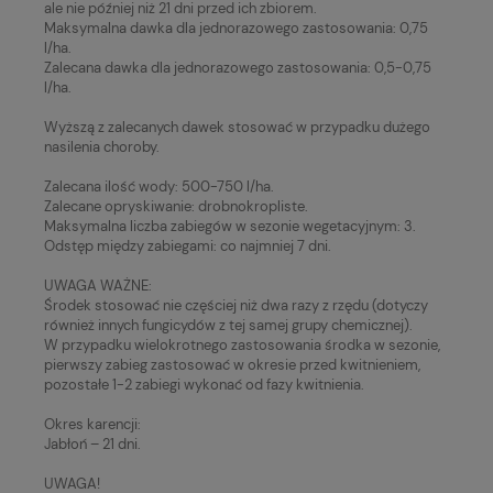
ale nie później niż 21 dni przed ich zbiorem.
Maksymalna dawka dla jednorazowego zastosowania: 0,75
l/ha.
Zalecana dawka dla jednorazowego zastosowania: 0,5-0,75
l/ha.
Wyższą z zalecanych dawek stosować w przypadku dużego
nasilenia choroby.
Zalecana ilość wody: 500-750 l/ha.
Zalecane opryskiwanie: drobnokropliste.
Maksymalna liczba zabiegów w sezonie wegetacyjnym: 3.
Odstęp między zabiegami: co najmniej 7 dni.
UWAGA WAŻNE:
Środek stosować nie częściej niż dwa razy z rzędu (dotyczy
również innych fungicydów z tej samej grupy chemicznej).
W przypadku wielokrotnego zastosowania środka w sezonie,
pierwszy zabieg zastosować w okresie przed kwitnieniem,
pozostałe 1-2 zabiegi wykonać od fazy kwitnienia.
Okres karencji:
Jabłoń – 21 dni.
UWAGA!