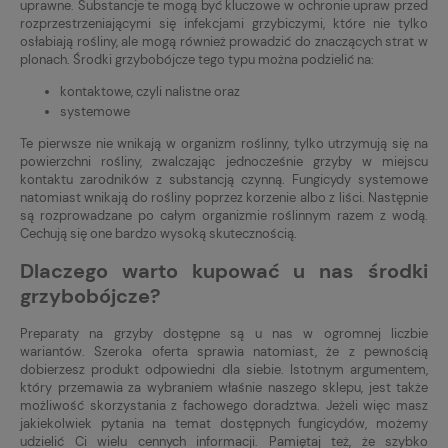
uprawne. Substancje te mogą być kluczowe w ochronie upraw przed
rozprzestrzeniającymi się infekcjami grzybiczymi, które nie tylko
osłabiają rośliny, ale mogą również prowadzić do znaczących strat w
plonach. Środki grzybobójcze tego typu można podzielić na:
kontaktowe, czyli nalistne oraz
systemowe
Te pierwsze nie wnikają w organizm roślinny, tylko utrzymują się na
powierzchni rośliny, zwalczając jednocześnie grzyby w miejscu
kontaktu zarodników z substancją czynną. Fungicydy systemowe
natomiast wnikają do rośliny poprzez korzenie albo z liści. Następnie
są rozprowadzane po całym organizmie roślinnym razem z wodą.
Cechują się one bardzo wysoką skutecznością.
Dlaczego warto kupować u nas środki
grzybobójcze?
Preparaty na grzyby dostępne są u nas w ogromnej liczbie
wariantów. Szeroka oferta sprawia natomiast, że z pewnością
dobierzesz produkt odpowiedni dla siebie. Istotnym argumentem,
który przemawia za wybraniem właśnie naszego sklepu, jest także
możliwość skorzystania z fachowego doradztwa. Jeżeli więc masz
jakiekolwiek pytania na temat dostępnych fungicydów, możemy
udzielić Ci wielu cennych informacji. Pamiętaj też, że szybko