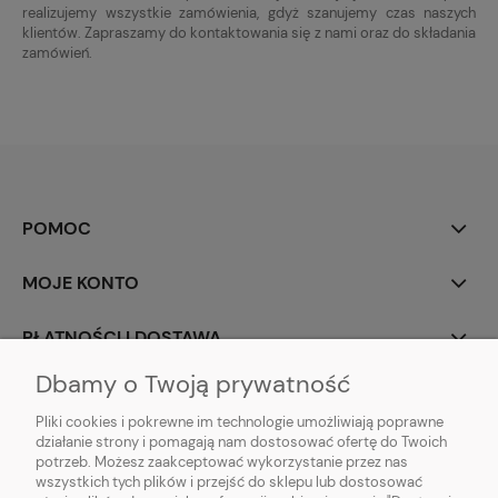
realizujemy wszystkie zamówienia, gdyż szanujemy czas naszych
klientów. Zapraszamy do kontaktowania się z nami oraz do składania
zamówień.
POMOC
MOJE KONTO
PŁATNOŚCI I DOSTAWA
Dbamy o Twoją prywatność
INFORMACJE
Pliki cookies i pokrewne im technologie umożliwiają poprawne
działanie strony i pomagają nam dostosować ofertę do Twoich
O NAS
potrzeb. Możesz zaakceptować wykorzystanie przez nas
wszystkich tych plików i przejść do sklepu lub dostosować