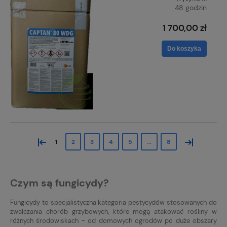
48 godzin
1 700,00 zł
Do koszyka
«
»
1
2
3
4
5
...
8
Czym są fungicydy?
Fungicydy to specjalistyczna kategoria pestycydów stosowanych do
zwalczania chorób grzybowych, które mogą atakować rośliny w
różnych środowiskach - od domowych ogrodów po duże obszary