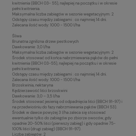
kwitnienia (BBCH 03- 55), najlepiej na początku i w okresie
pełni kwitnienia.
Maksymalna liczba zabiegów w sezonie wegetacyjnym: 2
Odstępy czasu między zabiegami : co najmniej 14 dni.
Zalecana ilość wody: 1000 - 1500 l/ha
Śliwa
Brunatna zgnilizna drzew pestkowych
Dawkowanie: 3,0 l/ha
Maksymalna liczba zabiegów w sezonie wegetacyjnym: 2
Środek stosować od końca nabrzmiewania pąków do pełni
kwitnienia (BBCH 03-55), najlepiej na początku i w okresie
pełni kwitnienia.
Odstępy czasu między zabiegami : co najmniej 14 dni.
Zalecana ilość wody: 1000 - 1500 l/ha
Brzoskwinia, nektaryna
Kędzierzawość liści brzoskwini
Dawkowanie: 3,0 – 3,5 l/ha
Środek stosować jesienią od odpadnięcia liści (BBCH 91-97) i
na przedwiośniu do fazy nabrzmiewania pąków (BBCH 53).
Środek w dawce powyżej 3 l/ha zaleca się stosować
ewentualnie tylko do zabiegów po zbiorze owoców, gdy
opadnie 20-50% liści (pierwszy zabieg) i gdy opadnie 75-
100% liści (drugi zabieg) (BBCH 91-97).
Liczba zabiegów: 2