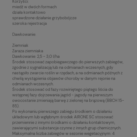
Korzyści:
miedź w dwóch formach
działa kontaktowo
sprawdzone działanie grzybobójcze
szeroka rejestracja
Dawkowanie:
Ziemniak
Zaraza ziemniaka
Dawkowanie: 2,5 - 3,0 l/ha
Środek stosować zapobiegawczego do pierwszych zabiegów,
zgodnie z sygnalizacją lub na odmianach wczesnych, gdy
nastąpiło zwarcie roślin w rzędach, a na odmianach późnych z
chwilą wystąpienia objawów choroby w danym rejonie na
odmianach wczesnych.
Środek stosować od fazy rozwiniętego piątego liścia do
wstępnej fazy dojrzewania jagód - jagody na pierwszym
owocostanie zmieniają barwę z zielonej na brązową (BBCH 15-
85).
Po wykonaniu pierwszego zabiegu środkiem o działaniu
układowym lub wgłębnym środek AIRONE SC stosować
przemiennie z innymi środkami o działaniu kontaktowym,
zawierającymi substancje czynne z innych grup chemicznych.
Maksymalna liczba zabiegów w sezonie wegetacyjnym: 4