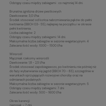
Odstępy czasu między zabiegami : co najmniej 14 dni.
Brunatna zgnilizna drzew pestkowych
Dawkowanie: 3,0 l/ha
Środek stosować od końca nabrzmiewania pąków do pełni
kwitnienia (BBCH 03- 55), najlepiej na początku i w okresie
pełni kwitnienia.
Liczba zabiegów: 2
Odstępy czasu między zabiegami: 14 dni.
Maksymalna liczba zabiegów w sezonie wegetacyjnym: 4
Zalecana ilość wody: 1000 - 1500 l/ha
Winorośl
Mączniak rzekomy winorośli
Dawkowanie: 1,8 - 2,5 l/ha
Środek stosować zapobiegawczo, po kwitnieniu nie później niż
do fazy wybarwiania się jagód (BBCH 70 - 83), szczególnie w
warunkach sprzyjających rozwojowi choroby oraz na
odmianach podatnych.
Maksymalna liczba zabiegów w sezonie wegetacyjnym: 5
Odstępy czasu między zabiegami: 7 dni
Zalecana ilość wody: 500 - 1600 l/ha
Okres karencji:
ziemniak – 7 dni