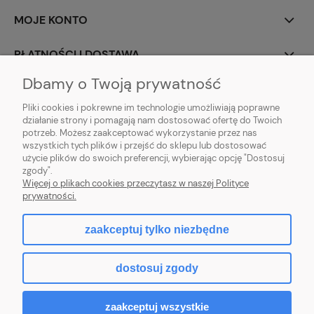
MOJE KONTO
PŁATNOŚCI I DOSTAWA
Dbamy o Twoją prywatność
INFORMACJE
Pliki cookies i pokrewne im technologie umożliwiają poprawne
działanie strony i pomagają nam dostosować ofertę do Twoich
O NAS
potrzeb. Możesz zaakceptować wykorzystanie przez nas
wszystkich tych plików i przejść do sklepu lub dostosować
użycie plików do swoich preferencji, wybierając opcję "Dostosuj
zgody".
Sklep rolno-ogrodniczy - DAM-SAD | Nowy Miedzechów 12A, 05-604
Więcej o plikach cookies przeczytasz w naszej Polityce
Jasieniec woj. mazowieckiew | Email: sklep@dam-sad.pl Tel: 518 419 813 |
prywatności.
NIP: 7981438862 REGON: 369126399
zaakceptuj tylko niezbędne
pokaż pełną wersję strony
dostosuj zgody
Sklep internetowy Shoper.pl
zaakceptuj wszystkie