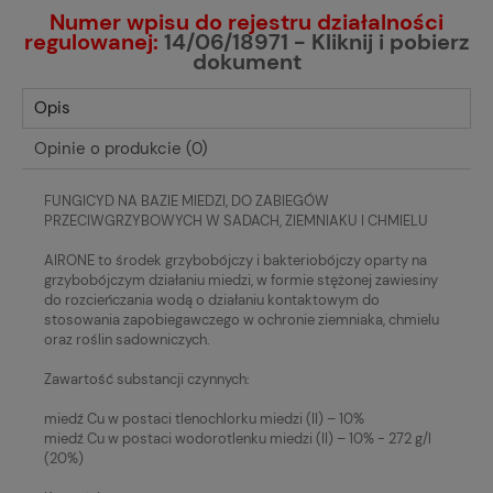
Numer wpisu do rejestru działalności
regulowanej:
14/06/18971 - Kliknij i pobierz
dokument
Opis
Opinie o produkcie (0)
FUNGICYD NA BAZIE MIEDZI, DO ZABIEGÓW
PRZECIWGRZYBOWYCH W SADACH, ZIEMNIAKU I CHMIELU
AIRONE to środek grzybobójczy i bakteriobójczy oparty na
grzybobójczym działaniu miedzi, w formie stężonej zawiesiny
do rozcieńczania wodą o działaniu kontaktowym do
stosowania zapobiegawczego w ochronie ziemniaka, chmielu
oraz roślin sadowniczych.
Zawartość substancji czynnych:
miedź Cu w postaci tlenochlorku miedzi (II) – 10%
miedź Cu w postaci wodorotlenku miedzi (II) – 10% - 272 g/l
(20%)