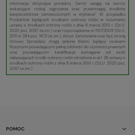
informacje dotyczące produktu. Zwróć uwagę na zwroty
wskazujące rodzaj zagrożenia oraz przestrzegaj środków
bezpieczeństwa zamieszczonych w etykiecie” W przypadku
Produktów będących środkami ochrony roślin w rozumieniu
ustawy o środkach ochrony roślin z dnia 8 marca 2013 r. (Dz.U.
2020 poz. 2097 ze zm.) oraz rozporządzenia nr 1107/2009 (Dz.U.
2011 nr 284 poz. 1673 ze zm.), złożyć Zamówienie oraz być stroną
Umowy Sprzedaży mogą jedynie Klienci będący osobami
fizycznymi posiadającymi pełną zdolność do czynności prawnych
oraz posiadającymi kwalifikacje wymagane od osób
nabywających środki ochrony roślin określone w art. 28 ustawy o
środkach ochrony roślin z dnia 8 marca 2013 r. (Dz.U. 2020 poz.
2097 ze zm.)
POMOC