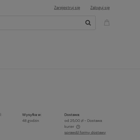
Zarejestruj się
Zaloguj się
:
Wysyłka w:
Dostawa:
48 godzin
od 25,00 zł
- Dostawa
kurier
sprawdź formy dostawy