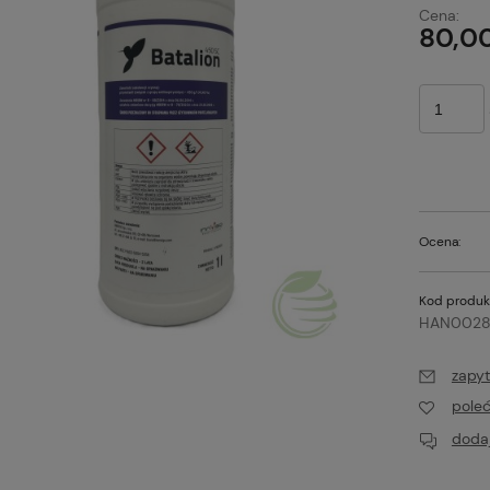
Ce
Cena:
pł
80,00
Ocena:
Kod produk
HAN002
zapyt
pole
dodaj