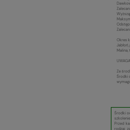
Dawkowa
Zalecan
Wyższą 
Maksyma
Odstęp 
Zalecan
Okres k
Jabłoń, 
Malina,
UWAGA
Ze środ
Środki 
wymagan
Środki o
szkoleni
Przed ka
rodzaj 