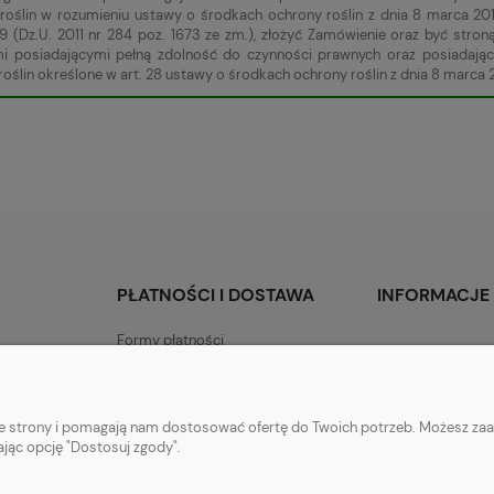
roślin w rozumieniu ustawy o środkach ochrony roślin z dnia 8 marca 201
9 (Dz.U. 2011 nr 284 poz. 1673 ze zm.), złożyć Zamówienie oraz być st
mi posiadającymi pełną zdolność do czynności prawnych oraz posiadają
oślin określone w art. 28 ustawy o środkach ochrony roślin z dnia 8 marca 2
PŁATNOŚCI I DOSTAWA
INFORMACJE
Formy płatności
nie strony i pomagają nam dostosować ofertę do Twoich potrzeb. Możesz zaa
ając opcję "Dostosuj zgody".