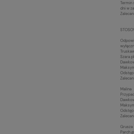
Termin 
dni w z
Zalecan
STOSO
Odpowie
wyłączn
Truska
Szara p
Dawkowa
Maksyma
Odstęp 
Zalecan
Malina
Przypad
Dawkowa
Maksyma
Odstęp 
Zalecan
Grusza
Parch g