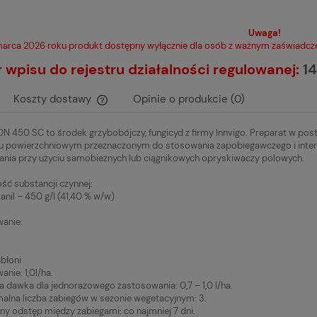
Uwaga!
arca 2026 roku produkt dostępny wyłącznie dla osób z ważnym zaświadcze
wpisu do rejestru działalności regulowanej:
14
Koszty dostawy
Opinie o produkcie (0)
N 450 SC to środek grzybobójczy, fungicyd z firmy Innvigo. Preparat w pos
Cena nie zawiera ewentualnych kosztów
iu powierzchniowym przeznaczonym do stosowania zapobiegawczego i interw
płatności
nia przy użyciu samobieżnych lub ciągnikowych opryskiwaczy polowych.
ść substancji czynnej:
anil – 450 g/l (41,40 % w/w)
anie:
abłoni
nie: 1,0l/ha.
a dawka dla jednorazowego zastosowania: 0,7 – 1,0 l/ha.
lna liczba zabiegów w sezonie wegetacyjnym: 3.
ny odstęp między zabiegami: co najmniej 7 dni.