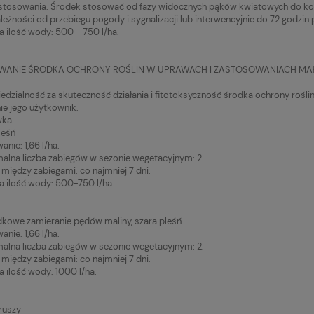
stosowania: Środek stosować od fazy widocznych pąków kwiatowych do koń
ależności od przebiegu pogody i sygnalizacji lub interwencyjnie do 72 godzin p
a ilość wody: 500 - 750 l/ha.
WANIE ŚRODKA OCHRONY ROŚLIN W UPRAWACH I ZASTOSOWANIACH 
dzialność za skuteczność działania i fitotoksyczność środka ochrony ro
ie jego użytkownik.
wka
leśń
nie: 1,66 l/ha.
lna liczba zabiegów w sezonie wegetacyjnym: 2.
między zabiegami: co najmniej 7 dni.
a ilość wody: 500-750 l/ha.
kowe zamieranie pędów maliny, szara pleśń
nie: 1,66 l/ha.
lna liczba zabiegów w sezonie wegetacyjnym: 2.
między zabiegami: co najmniej 7 dni.
a ilość wody: 1000 l/ha.
ruszy