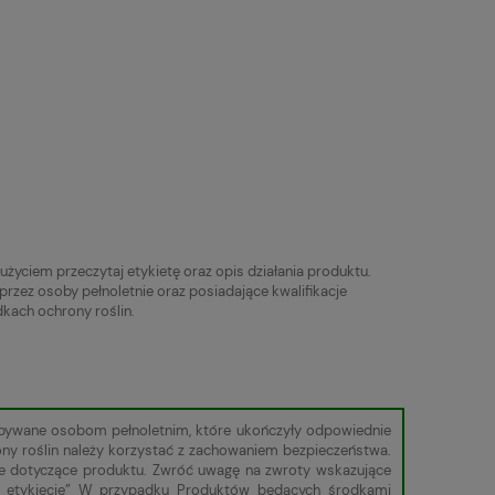
życiem przeczytaj etykietę oraz opis działania produktu.
przez osoby pełnoletnie oraz posiadające kwalifikacje
kach ochrony roślin.
zbywane osobom pełnoletnim, które ukończyły odpowiednie
ony roślin należy korzystać z zachowaniem bezpieczeństwa.
cje dotyczące produktu. Zwróć uwagę na zwroty wskazujące
 w etykiecie” W przypadku Produktów będących środkami