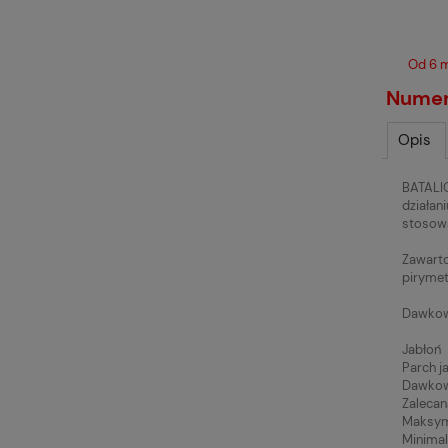
Od 6 m
Numer 
Opis
BATALIO
działan
stosowa
Zawarto
pirymet
Dawkow
Jabłoń
Parch j
Dawkowa
Zalecan
Maksyma
Minimal