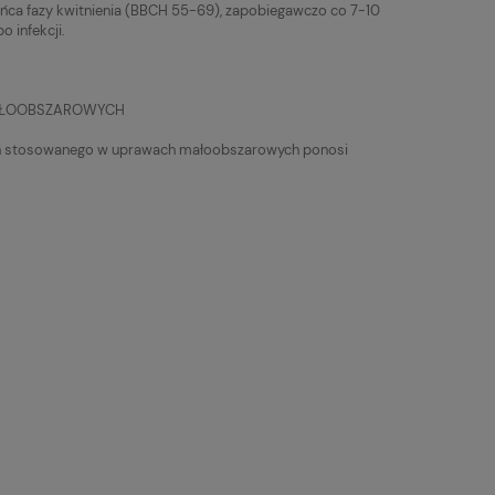
ca fazy kwitnienia (BBCH 55-69), zapobiegawczo co 7-10
o infekcji.
MAŁOOBSZAROWYCH
ślin stosowanego w uprawach małoobszarowych ponosi