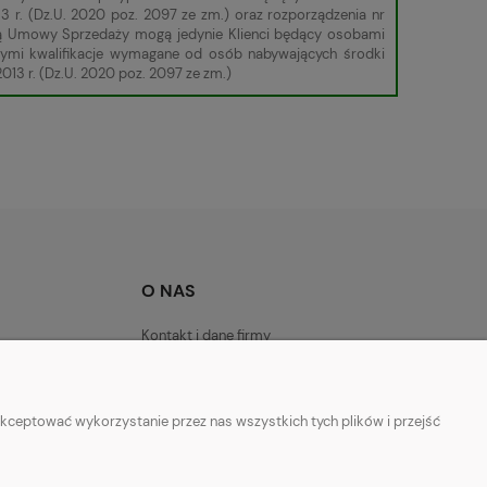
3 r. (Dz.U. 2020 poz. 2097 ze zm.) oraz rozporządzenia nr
roną Umowy Sprzedaży mogą jedynie Klienci będący osobami
cymi kwalifikacje wymagane od osób nabywających środki
013 r. (Dz.U. 2020 poz. 2097 ze zm.)
O NAS
Kontakt i dane firmy
kceptować wykorzystanie przez nas wszystkich tych plików i przejść