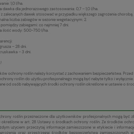
nie: 1,0 l/ha.
a dawka dla jednorazowego zastosowania: 0,7 – 1,0 l/ha.
z zalecanych dawek stosować w przypadku większego zagrożenia chorobą.
lna liczba zabiegów w sezonie wegetacyjnym: 2.
pomiędzy zabiegami: co najmniej 7 dni.
a ilość wody: 500-750 l/ha.
arencji:
grusza – 28 dni.
 truskawka – 3 dni.
!
ków ochrony roślin należy korzystać z zachowaniem bezpieczeństwa. Przed u
ochrony roślin do użytku profesjonalnego mogą być nabyte tylko i wyłącznie 
e od osób nabywających środki ochrony roślin określone w ustawie o środ
chrony roślin przeznaczone dla użytkowników profesjonalnych mogą być 
e określone w art. 28 Ustawy o środkach ochrony roślin. Ze środków ochr
żdym użyciem przeczytaj informacje zamieszczone w etykiecie i informa
zagrożenia oraz przestrzegaj środków bezpieczeństwa zamieszczonych