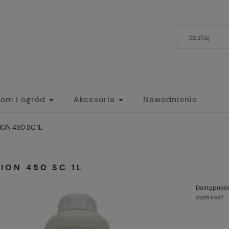
om i ogród
Akcesoria
Nawodnienie
ION 450 SC 1L
ION 450 SC 1L
Dostępność
duża ilość