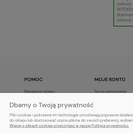
ochrony 
1107/200
fizyczny
ochrony r
POMOC
MOJE KONTO
Regulamin sklepu
Twoje zamówienia
Zwroty i reklamacje - własna
Ustawienia konta
Dbamy o Twoją prywatność
Polityka prywatności - własna
Pliki cookies i pokrewne im technologie umożliwiają poprawne działa
Zwroty i reklamacje
do sklepu lub dostosować użycie plików do swoich preferencji, wybier
Więcej o plikach cookies przeczytasz w naszej Polityce prywatności.