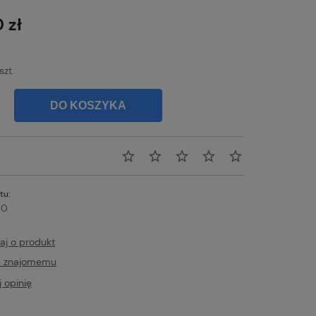
na nie zawiera ewentualnych kosztów
atności
 zł
szt.
DO KOSZYKA
tu:
80
aj o produkt
ć znajomemu
 opinię