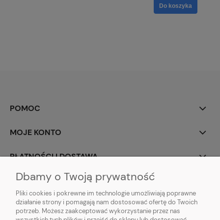
Do koszyka
POMOC
MOJE KONTO
PŁATNOŚCI I DOSTAWA
Dbamy o Twoją prywatność
INFORMACJE
Pliki cookies i pokrewne im technologie umożliwiają poprawne
działanie strony i pomagają nam dostosować ofertę do Twoich
O NAS
potrzeb. Możesz zaakceptować wykorzystanie przez nas
wszystkich tych plików i przejść do sklepu lub dostosować