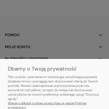
POMOC
MOJE KONTO
PŁATNOŚCI I DOSTAWA
Dbamy o Twoją prywatność
INFORMACJE
Pliki cookies i pokrewne im technologie umożliwiają poprawne
działanie strony i pomagają nam dostosować ofertę do Twoich
O NAS
potrzeb. Możesz zaakceptować wykorzystanie przez nas
wszystkich tych plików i przejść do sklepu lub dostosować
użycie plików do swoich preferencji, wybierając opcję "Dostosuj
zgody".
Sklep rolno-ogrodniczy - DAM-SAD | Nowy Miedzechów 12A, 05-604
Więcej o plikach cookies przeczytasz w naszej Polityce
Jasieniec woj. mazowieckiew | Email: sklep@dam-sad.pl Tel: 518 419 813 |
prywatności.
NIP: 7981438862 REGON: 369126399