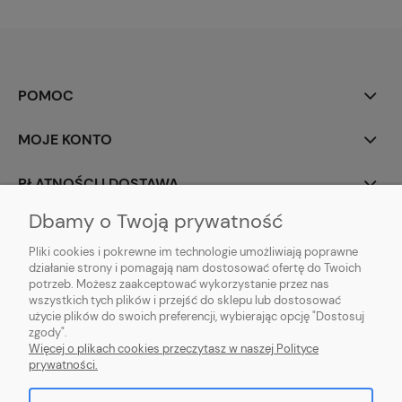
POMOC
MOJE KONTO
PŁATNOŚCI I DOSTAWA
Dbamy o Twoją prywatność
INFORMACJE
Pliki cookies i pokrewne im technologie umożliwiają poprawne
działanie strony i pomagają nam dostosować ofertę do Twoich
O NAS
potrzeb. Możesz zaakceptować wykorzystanie przez nas
wszystkich tych plików i przejść do sklepu lub dostosować
użycie plików do swoich preferencji, wybierając opcję "Dostosuj
zgody".
Sklep rolno-ogrodniczy - DAM-SAD | Nowy Miedzechów 12A, 05-604
Więcej o plikach cookies przeczytasz w naszej Polityce
Jasieniec woj. mazowieckiew | Email: sklep@dam-sad.pl Tel: 518 419 813 |
prywatności.
NIP: 7981438862 REGON: 369126399