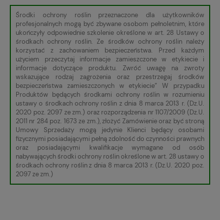
Środki ochrony roślin przeznaczone dla użytkowników
profesjonalnych mogą być zbywane osobom pełnoletnim, które
ukończyły odpowiednie szkolenie określone w art. 28 Ustawy o
środkach ochrony roślin. Ze środków ochrony roślin należy
korzystać z zachowaniem bezpieczeństwa. Przed każdym
użyciem przeczytaj informacje zamieszczone w etykiecie i
informacje dotyczące produktu. Zwróć uwagę na zwroty
wskazujące rodzaj zagrożenia oraz przestrzegaj środków
bezpieczeństwa zamieszczonych w etykiecie” W przypadku
Produktów będących środkami ochrony roślin w rozumieniu
ustawy o środkach ochrony roślin z dnia 8 marca 2013 r. (Dz.U.
2020 poz. 2097 ze zm.) oraz rozporządzenia nr 1107/2009 (Dz.U.
2011 nr 284 poz. 1673 ze zm.), złożyć Zamówienie oraz być stroną
Umowy Sprzedaży mogą jedynie Klienci będący osobami
fizycznymi posiadającymi pełną zdolność do czynności prawnych
oraz posiadającymi kwalifikacje wymagane od osób
nabywających środki ochrony roślin określone w art. 28 ustawy o
środkach ochrony roślin z dnia 8 marca 2013 r. (Dz.U. 2020 poz.
2097 ze zm.)