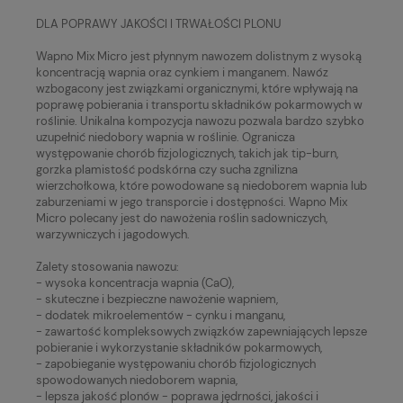
DLA POPRAWY JAKOŚCI I TRWAŁOŚCI PLONU
Wapno Mix Micro jest płynnym nawozem dolistnym z wysoką
koncentracją wapnia oraz cynkiem i manganem. Nawóz
wzbogacony jest związkami organicznymi, które wpływają na
poprawę pobierania i transportu składników pokarmowych w
roślinie. Unikalna kompozycja nawozu pozwala bardzo szybko
uzupełnić niedobory wapnia w roślinie. Ogranicza
występowanie chorób fizjologicznych, takich jak tip-burn,
gorzka plamistość podskórna czy sucha zgnilizna
wierzchołkowa, które powodowane są niedoborem wapnia lub
zaburzeniami w jego transporcie i dostępności. Wapno Mix
Micro polecany jest do nawożenia roślin sadowniczych,
warzywniczych i jagodowych.
Zalety stosowania nawozu:
- wysoka koncentracja wapnia (CaO),
- skuteczne i bezpieczne nawożenie wapniem,
- dodatek mikroelementów - cynku i manganu,
- zawartość kompleksowych związków zapewniających lepsze
pobieranie i wykorzystanie składników pokarmowych,
- zapobieganie występowaniu chorób fizjologicznych
spowodowanych niedoborem wapnia,
- lepsza jakość plonów - poprawa jędrności, jakości i