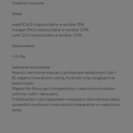
trwałości owoców.
Skład:
wapń (CaO) rozpuszczalny w wodzie: 15%,
mangan (Mn) rozpuszczalny w wodzie: 0,5%,
cynk (Zn) rozpuszczalny w wodzie: 0,5%.
Dawkowanie:
1-5 l/ha.
Zalecenia stosowania:
Nawozu nie można mieszać z produktami alkalicznymi (pH <
8), olejami mineralnymi, siarką, fosforem oraz związkami na
bazie miedzi.
Wapno Mix Micro jest kompatybilny z niektórymi środkami
ochrony roślin i nawozami.
Przed każdym sporządzeniem mieszaniny zbiornikowej należy
sprawdzić możliwość mieszalności preparatów w małej ilości
wody.