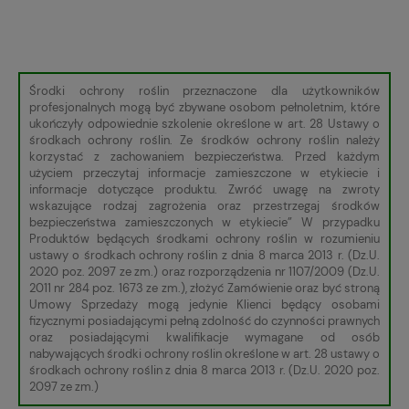
Środki ochrony roślin przeznaczone dla użytkowników
profesjonalnych mogą być zbywane osobom pełnoletnim, które
ukończyły odpowiednie szkolenie określone w art. 28 Ustawy o
środkach ochrony roślin. Ze środków ochrony roślin należy
korzystać z zachowaniem bezpieczeństwa. Przed każdym
użyciem przeczytaj informacje zamieszczone w etykiecie i
informacje dotyczące produktu. Zwróć uwagę na zwroty
wskazujące rodzaj zagrożenia oraz przestrzegaj środków
bezpieczeństwa zamieszczonych w etykiecie” W przypadku
Produktów będących środkami ochrony roślin w rozumieniu
ustawy o środkach ochrony roślin z dnia 8 marca 2013 r. (Dz.U.
2020 poz. 2097 ze zm.) oraz rozporządzenia nr 1107/2009 (Dz.U.
2011 nr 284 poz. 1673 ze zm.), złożyć Zamówienie oraz być stroną
Umowy Sprzedaży mogą jedynie Klienci będący osobami
fizycznymi posiadającymi pełną zdolność do czynności prawnych
oraz posiadającymi kwalifikacje wymagane od osób
nabywających środki ochrony roślin określone w art. 28 ustawy o
środkach ochrony roślin z dnia 8 marca 2013 r. (Dz.U. 2020 poz.
2097 ze zm.)