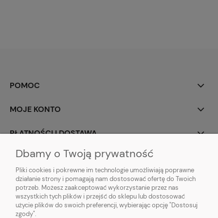
POMOC
MOJE KONTO
PŁATNOŚCI I DOSTAWA
Dbamy o Twoją prywatność
INFORMACJE
Pliki cookies i pokrewne im technologie umożliwiają poprawne
działanie strony i pomagają nam dostosować ofertę do Twoich
O NAS
potrzeb. Możesz zaakceptować wykorzystanie przez nas
wszystkich tych plików i przejść do sklepu lub dostosować
użycie plików do swoich preferencji, wybierając opcję "Dostosuj
zgody".
Sklep rolno-ogrodniczy - DAM-SAD | Nowy Miedzechów 12A, 05-604