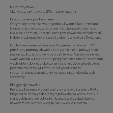
Norma wysiewu:
5kg wystarczy na około 200m2 powierzchni
Przygotowanie podłoża i siew:
Optymalny termin siewu od połowy kwietnia lub późne lato
(koniec sierpnia; początek września). Uporządkować teren
(usunięcie kamieni, korzeni i rozłogów, chwastów wieloletnich).
Należy przekopać lub przeorać glebę na wysokość 15-25 cm.
Dokładnie wymieszać nasiona. Wysiewać w dawce 15-20
g/m2 przy pomocy siewnika lub ręcznie siejąc połowę ilości
nasion wzdłuż, a połowę w poprzek terenu. Następnie ziemie
zwałować lub w inny sposób przygnieść nasiona. Do momentu
wschodów i dobrego ukorzeniania się młodych siewek gleba
powinna być stale wilgotna. W przypadku suszy
systematycznie zraszać przy pomocy drobnokroplistych
zraszaczy.
Pielęgnacja trawnika:
Pierwsze koszenie wykonywać przy wysokości trawy 8-9 cm.
Przykaszać ostrą kosiarką wyregulowaną na wysokość 3-5
cm w zależności od odrostu. Nawozić wieloskładnikowym
nawozem dwukrotnie w ciągu roku, wiosną i jesienią.