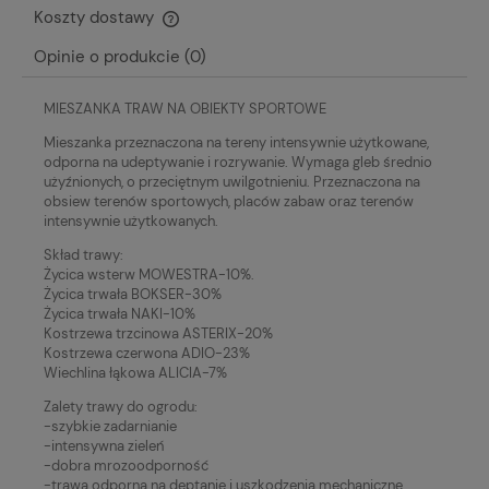
Koszty dostawy
Cena nie zawiera ewentualnych kosztów płatności
Opinie o produkcie (0)
MIESZANKA TRAW NA OBIEKTY SPORTOWE
Mieszanka przeznaczona na tereny intensywnie użytkowane,
odporna na udeptywanie i rozrywanie. Wymaga gleb średnio
użyźnionych, o przeciętnym uwilgotnieniu. Przeznaczona na
obsiew terenów sportowych, placów zabaw oraz terenów
intensywnie użytkowanych.
Skład trawy:
Życica wsterw MOWESTRA-10%.
Życica trwała BOKSER-30%
Życica trwała NAKI-10%
Kostrzewa trzcinowa ASTERIX-20%
Kostrzewa czerwona ADIO-23%
Wiechlina łąkowa ALICIA-7%
Zalety trawy do ogrodu:
-szybkie zadarnianie
-intensywna zieleń
-dobra mrozoodporność
-trawa odporna na deptanie i uszkodzenia mechaniczne