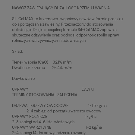
NAWÓZ ZAWIERAJĄCY DUŻĄ ILOŚĆ KRZEMU I WAPNIA
Sil-Cal MAX to krzemowo-wapniowy nawóz w formie proszku
do sporządzania zawiesiny. Przeznaczony do stosowania
dolistnego. Dzięki specjalnej formule Sil-Cal MAX zapewnia
skuteczne odżywienie oraz podnosi odporność roślin upraw
rolniczych, warzywniczych i sadowniczych.
Skład:
Tlenek wapnia (CaO) 32,1% m/m
Dwutlenek krzemu 26,4% m/m
Dawkowanie:
UPRAWY DAWKI
TERMINY STOSOWANIA I ZALECENIA
DRZEWA I KRZEWY OWOCOWE 1-1,5 kg/ha
2-4 zabiegi od początku wzrostu owoców
UPRAWY ROLNICZE 1 kg/ha
2-3 zabiegi od 4-6 liści właściwych
UPRAWY WARZYWNE 1-2 kg/ha
2-4 zabiegi 14 dni po wysadzeniu rozsady