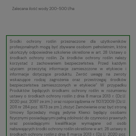
Zalecana ilość wody 200-500 l/ha
Środki ochrony roślin przeznaczone dla użytkowników
profesjonalnych mogą być zbywane osobom pełnoletnim, które
ukończyły odpowiednie szkolenie określone w art. 28 Ustawy o
środkach ochrony roślin. Ze środków ochrony roślin należy
korzystać z zachowaniem bezpieczeństwa. Przed każdym
użyciem przeczytaj informacje zamieszczone w etykiecie i
informacje dotyczące produktu. Zwróć uwagę na zwroty
wskazujące rodzaj zagrożenia oraz przestrzegaj środków
bezpieczeństwa zamieszczonych w etykiecie” W przypadku
Produktów będących środkami ochrony roślin w rozumieniu
ustawy o środkach ochrony roślin z dnia 8 marca 2013 r. (Dz.U.
2020 poz. 2097 ze zm.) oraz rozporządzenia nr 1107/2009 (Dz.U.
2011 nr 284 poz. 1673 ze zm.), złożyć Zamówienie oraz być stroną
Umowy Sprzedaży mogą jedynie Klienci będący osobami
fizycznymi posiadającymi pełną zdolność do czynności prawnych
oraz posiadającymi kwalifikacje wymagane od osób
nabywających środki ochrony roślin określone w art. 28 ustawy o
środkach ochrony roślin z dnia 8 marca 2013 r. (Dz.U. 2020 poz.