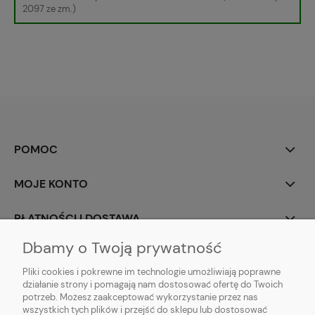
2097 ze zm.)
POMOC
MOJE KONTO
PŁATNOŚCI I DOSTAWA
Dbamy o Twoją prywatność
INFORMACJE
Pliki cookies i pokrewne im technologie umożliwiają poprawne
działanie strony i pomagają nam dostosować ofertę do Twoich
O NAS
potrzeb. Możesz zaakceptować wykorzystanie przez nas
wszystkich tych plików i przejść do sklepu lub dostosować