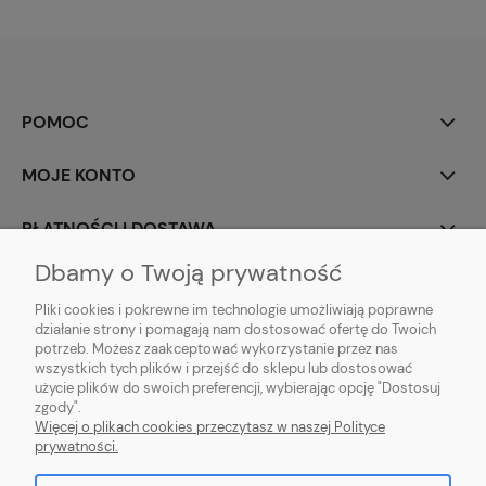
POMOC
MOJE KONTO
PŁATNOŚCI I DOSTAWA
Dbamy o Twoją prywatność
INFORMACJE
Pliki cookies i pokrewne im technologie umożliwiają poprawne
działanie strony i pomagają nam dostosować ofertę do Twoich
O NAS
potrzeb. Możesz zaakceptować wykorzystanie przez nas
wszystkich tych plików i przejść do sklepu lub dostosować
użycie plików do swoich preferencji, wybierając opcję "Dostosuj
zgody".
Sklep rolno-ogrodniczy - DAM-SAD | Nowy Miedzechów 12A, 05-604
Więcej o plikach cookies przeczytasz w naszej Polityce
Jasieniec woj. mazowieckiew | Email: sklep@dam-sad.pl Tel: 518 419 813 |
prywatności.
NIP: 7981438862 REGON: 369126399