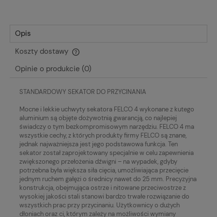
Opis
Koszty dostawy
Cena nie zawiera ewentualnych kosztów płatności
Opinie o produkcie (0)
STANDARDOWY SEKATOR DO PRZYCINANIA
Mocne i lekkie uchwyty sekatora FELCO 4 wykonane z kutego
aluminium są objęte dożywotnią gwarancją, co najlepiej
świadczy o tym bezkompromisowym narzędziu. FELCO 4 ma
wszystkie cechy, z których produkty firmy FELCO są znane,
jednak najważniejsza jest jego podstawowa funkcja. Ten
sekator został zaprojektowany specjalnie w celu zapewnienia
zwiększonego przełożenia dźwigni – na wypadek, gdyby
potrzebna była większa siła cięcia, umożliwiająca przecięcie
jednym ruchem gałęzi o średnicy nawet do 25 mm. Precyzyjna
konstrukcja, obejmująca ostrze i nitowane przeciwostrze z
wysokiej jakości stali stanowi bardzo trwałe rozwiązanie do
wszystkich prac przy przycinaniu. Użytkownicy o dużych
dłoniach oraz ci, którym zależy na możliwości wymiany