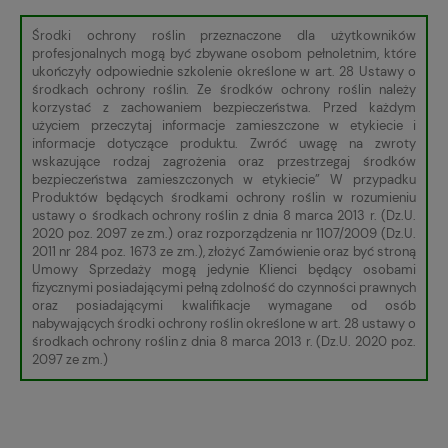
Środki ochrony roślin przeznaczone dla użytkowników
profesjonalnych mogą być zbywane osobom pełnoletnim, które
ukończyły odpowiednie szkolenie określone w art. 28 Ustawy o
środkach ochrony roślin. Ze środków ochrony roślin należy
korzystać z zachowaniem bezpieczeństwa. Przed każdym
użyciem przeczytaj informacje zamieszczone w etykiecie i
informacje dotyczące produktu. Zwróć uwagę na zwroty
wskazujące rodzaj zagrożenia oraz przestrzegaj środków
bezpieczeństwa zamieszczonych w etykiecie” W przypadku
Produktów będących środkami ochrony roślin w rozumieniu
ustawy o środkach ochrony roślin z dnia 8 marca 2013 r. (Dz.U.
2020 poz. 2097 ze zm.) oraz rozporządzenia nr 1107/2009 (Dz.U.
2011 nr 284 poz. 1673 ze zm.), złożyć Zamówienie oraz być stroną
Umowy Sprzedaży mogą jedynie Klienci będący osobami
fizycznymi posiadającymi pełną zdolność do czynności prawnych
oraz posiadającymi kwalifikacje wymagane od osób
nabywających środki ochrony roślin określone w art. 28 ustawy o
środkach ochrony roślin z dnia 8 marca 2013 r. (Dz.U. 2020 poz.
2097 ze zm.)