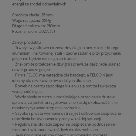
energii ze źródeł odnawialnych
Średnica cięcia: 25mm
Waga narzędzia: 220g
Długość całkowita: 210mm
Rozmiar dłoni: DUŻA (L)
Zalety produktu:
- Trwały i wyjątkowo niezawodny dzięki konstrukcji z kutego
aluminium i hartowanej stali – żadne zadanie przy przycinaniu
gałęzi nie będzie dla niego za trudne
- Znakomite przełożenie dźwigni sprawi, że dasz radę usunąć
nawet grubsze gałęzie
- Firma FELCO ma narzędzia dla każdego, a FELCO 4 jest
idealny dla użytkowników o dużych dłoniach
- Rowek na ostrzu zapobiega klejeniu się ostrza i zwiększa
wydajność cięcia
- Wyżłobienie w ostrzu umożliwiające przecinanie drutów
sprawia, że jesteś przygotowany na każdą okoliczność i nie
musisz ryzykować stępienia narzędzia
- Szybka i prosta wymiana ostrza jest całkowicie bezpieczna i
umożliwia kontynuowanie pracy w każdej sytuacji
- Regulowana blokada zapewnia bezpieczne podnoszenie i
transport w kaburze w każdych okolicznościach
- Jeśli podobnie jak my dbasz o środowisko, możesz