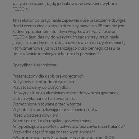
wszystkich części, będą jednakowo zadowoleni z wyboru
FELCO 4.
Ten sekator do przycinania zapewnia duże przełożenie dźwigni,
dzięki czemu cięcie gałęzi o średnicy nawet do 25 mm nie jest
żadnym problemem. Solidny i wyjątkowo trwały sekator
FELCO 4 jest idealny do wszystkich zadań przy przycinaniu
gałęzi i niezbędny dla każdego użytkownika o dużych dłoniach,
który zmarnował już wystarczająco dużo cennego czasu na
poszukiwanie idealnego sekatora do przycinania.
Specyfikacja techniczna:
Przeznaczony dla osób praworęcznych
Nożycowy sekator do przycinania
Przystosowany do dużych dłoni
Uchwyty z kutego aluminium objęte dożywotnią gwarancją
Ostrza wykonane z hartowanej stali
Wzmocnione nitowane przeciwostrze
Wyżłobienie umożliwiające przecinanie drutów
Przeciwostrze z rowkiem
Śruba i nakrętka do regulacji głowicy tnącej
Antypoślizgowa powłoka uchwytów bez zawartości ftalanów*
Wszystkie części mogą zostać wymienione**
-Wyprodukowano w Szwajcarii z wykorzystaniem 100%