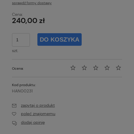
sprawdź formy dostawy
Cena nie zawiera ewentualnych kosztów płatności
Cena:
240,00 zł
DO KOSZYKA
szt.
Ocena:
Kod produktu:
HAN00231
zapytaj o produkt
poleć znajomemu
dodaj opinię