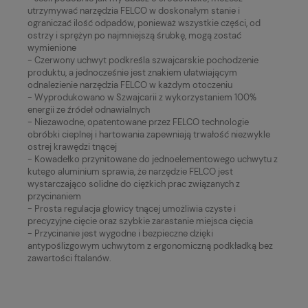
utrzymywać narzędzia FELCO w doskonałym stanie i
ograniczać ilość odpadów, ponieważ wszystkie części, od
ostrzy i sprężyn po najmniejszą śrubkę, mogą zostać
wymienione
- Czerwony uchwyt podkreśla szwajcarskie pochodzenie
produktu, a jednocześnie jest znakiem ułatwiającym
odnalezienie narzędzia FELCO w każdym otoczeniu
- Wyprodukowano w Szwajcarii z wykorzystaniem 100%
energii ze źródeł odnawialnych
- Niezawodne, opatentowane przez FELCO technologie
obróbki cieplnej i hartowania zapewniają trwałość niezwykle
ostrej krawędzi tnącej
- Kowadełko przynitowane do jednoelementowego uchwytu z
kutego aluminium sprawia, że narzędzie FELCO jest
wystarczająco solidne do ciężkich prac związanych z
przycinaniem
- Prosta regulacja głowicy tnącej umożliwia czyste i
precyzyjne cięcie oraz szybkie zarastanie miejsca cięcia
- Przycinanie jest wygodne i bezpieczne dzięki
antypoślizgowym uchwytom z ergonomiczną podkładką bez
zawartości ftalanów.