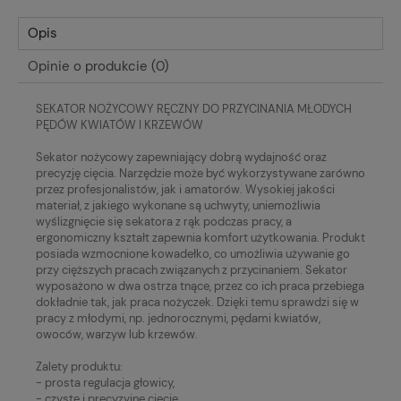
Opis
Opinie o produkcie (0)
SEKATOR NOŻYCOWY RĘCZNY DO PRZYCINANIA MŁODYCH
PĘDÓW KWIATÓW I KRZEWÓW
Sekator nożycowy zapewniający dobrą wydajność oraz
precyzję cięcia. Narzędzie może być wykorzystywane zarówno
przez profesjonalistów, jak i amatorów. Wysokiej jakości
materiał, z jakiego wykonane są uchwyty, uniemożliwia
wyślizgnięcie się sekatora z rąk podczas pracy, a
ergonomiczny kształt zapewnia komfort użytkowania. Produkt
posiada wzmocnione kowadełko, co umożliwia używanie go
przy cięższych pracach związanych z przycinaniem. Sekator
wyposażono w dwa ostrza tnące, przez co ich praca przebiega
dokładnie tak, jak praca nożyczek. Dzięki temu sprawdzi się w
pracy z młodymi, np. jednorocznymi, pędami kwiatów,
owoców, warzyw lub krzewów.
Zalety produktu:
- prosta regulacja głowicy,
- czyste i precyzyjne cięcie,