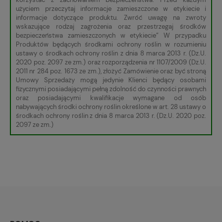
użyciem przeczytaj informacje zamieszczone w etykiecie i
informacje dotyczące produktu. Zwróć uwagę na zwroty
wskazujące rodzaj zagrożenia oraz przestrzegaj środków
bezpieczeństwa zamieszczonych w etykiecie” W przypadku
Produktów będących środkami ochrony roślin w rozumieniu
ustawy o środkach ochrony roślin z dnia 8 marca 2013 r. (Dz.U.
2020 poz. 2097 ze zm.) oraz rozporządzenia nr 1107/2009 (Dz.U.
2011 nr 284 poz. 1673 ze zm.), złożyć Zamówienie oraz być stroną
Umowy Sprzedaży mogą jedynie Klienci będący osobami
fizycznymi posiadającymi pełną zdolność do czynności prawnych
oraz posiadającymi kwalifikacje wymagane od osób
nabywających środki ochrony roślin określone w art. 28 ustawy o
środkach ochrony roślin z dnia 8 marca 2013 r. (Dz.U. 2020 poz.
2097 ze zm.)