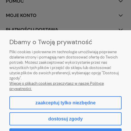
POMOC
MOJE KONTO
PŁATNOŚCI I DOSTAWA
Dbamy o Twoją prywatność
INFORMACJE
Pliki cookies i pokrewne im technologie umożliwiają poprawne
działanie strony i pomagają nam dostosować ofertę do Twoich
O NAS
potrzeb. Możesz zaakceptować wykorzystanie przez nas
wszystkich tych plików i przejść do sklepu lub dostosować
użycie plików do swoich preferencji, wybierając opcję "Dostosuj
zgody".
Sklep rolno-ogrodniczy - DAM-SAD | Nowy Miedzechów 12A, 05-604
Więcej o plikach cookies przeczytasz w naszej Polityce
Jasieniec woj. mazowieckiew | Email: sklep@dam-sad.pl Tel: 518 419 813 |
prywatności.
NIP: 7981438862 REGON: 369126399
zaakceptuj tylko niezbędne
pokaż pełną wersję strony
dostosuj zgody
Sklep internetowy Shoper.pl