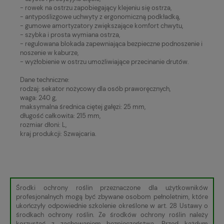
- rowek na ostrzu zapobiegający klejeniu się ostrza,
- antypoślizgowe uchwyty z ergonomiczną podkładką,
- gumowe amortyzatory zwiększające komfort chwytu,
- szybka i prosta wymiana ostrza,
- regulowana blokada zapewniająca bezpieczne podnoszenie i
noszenie w kaburze,
- wyżłobienie w ostrzu umożliwiające przecinanie drutów.
Dane techniczne:
rodzaj: sekator nożycowy dla osób praworęcznych,
waga: 240 g,
maksymalna średnica ciętej gałęzi: 25 mm,
długość całkowita: 215 mm,
rozmiar dłoni: L,
kraj produkcji: Szwajcaria.
Środki ochrony roślin przeznaczone dla użytkowników
profesjonalnych mogą być zbywane osobom pełnoletnim, które
ukończyły odpowiednie szkolenie określone w art. 28 Ustawy o
środkach ochrony roślin. Ze środków ochrony roślin należy
korzystać z zachowaniem bezpieczeństwa. Przed każdym