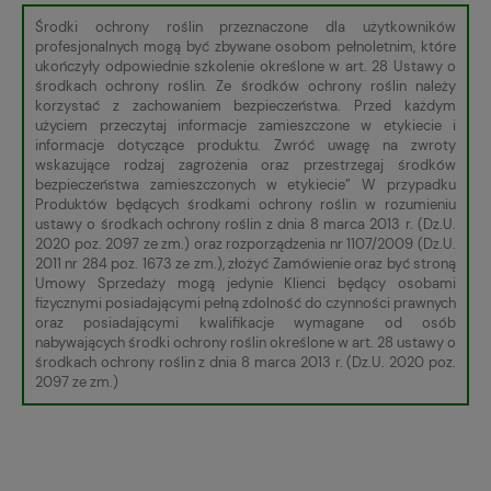
Środki ochrony roślin przeznaczone dla użytkowników
profesjonalnych mogą być zbywane osobom pełnoletnim, które
ukończyły odpowiednie szkolenie określone w art. 28 Ustawy o
środkach ochrony roślin. Ze środków ochrony roślin należy
korzystać z zachowaniem bezpieczeństwa. Przed każdym
użyciem przeczytaj informacje zamieszczone w etykiecie i
informacje dotyczące produktu. Zwróć uwagę na zwroty
wskazujące rodzaj zagrożenia oraz przestrzegaj środków
bezpieczeństwa zamieszczonych w etykiecie” W przypadku
Produktów będących środkami ochrony roślin w rozumieniu
ustawy o środkach ochrony roślin z dnia 8 marca 2013 r. (Dz.U.
2020 poz. 2097 ze zm.) oraz rozporządzenia nr 1107/2009 (Dz.U.
2011 nr 284 poz. 1673 ze zm.), złożyć Zamówienie oraz być stroną
Umowy Sprzedaży mogą jedynie Klienci będący osobami
fizycznymi posiadającymi pełną zdolność do czynności prawnych
oraz posiadającymi kwalifikacje wymagane od osób
nabywających środki ochrony roślin określone w art. 28 ustawy o
środkach ochrony roślin z dnia 8 marca 2013 r. (Dz.U. 2020 poz.
2097 ze zm.)