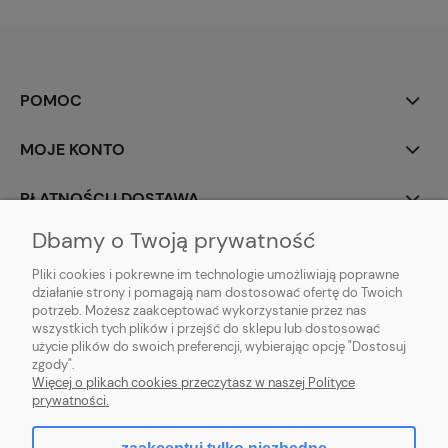
POMOC
MOJE KONTO
PŁATNOŚCI I DOSTAWA
Dbamy o Twoją prywatność
INFORMACJE
Pliki cookies i pokrewne im technologie umożliwiają poprawne
działanie strony i pomagają nam dostosować ofertę do Twoich
O NAS
potrzeb. Możesz zaakceptować wykorzystanie przez nas
wszystkich tych plików i przejść do sklepu lub dostosować
użycie plików do swoich preferencji, wybierając opcję "Dostosuj
zgody".
Sklep rolno-ogrodniczy - DAM-SAD | Nowy Miedzechów 12A, 05-604
Więcej o plikach cookies przeczytasz w naszej Polityce
Jasieniec woj. mazowieckiew | Email: sklep@dam-sad.pl Tel: 518 419 813 |
prywatności.
NIP: 7981438862 REGON: 369126399