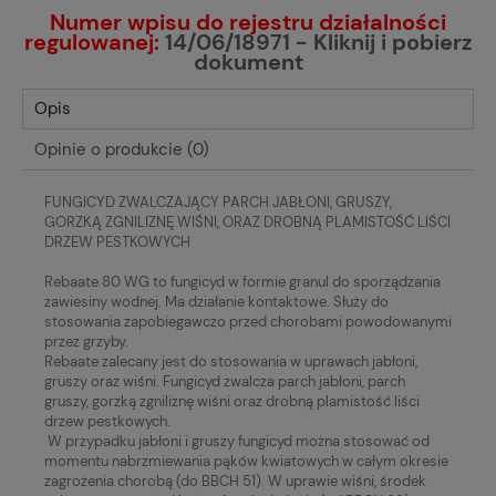
Numer wpisu do rejestru działalności
regulowanej:
14/06/18971 - Kliknij i pobierz
dokument
Opis
Opinie o produkcie (0)
FUNGICYD ZWALCZAJĄCY PARCH JABŁONI, GRUSZY,
GORZKĄ ZGNILIZNĘ WIŚNI, ORAZ DROBNĄ PLAMISTOŚĆ LIŚCI
DRZEW PESTKOWYCH
Rebaate 80 WG to fungicyd w formie granul do sporządzania
zawiesiny wodnej. Ma działanie kontaktowe. Służy do
stosowania zapobiegawczo przed chorobami powodowanymi
przez grzyby.
Rebaate zalecany jest do stosowania w uprawach jabłoni,
gruszy oraz wiśni. Fungicyd zwalcza parch jabłoni, parch
gruszy, gorzką zgniliznę wiśni oraz drobną plamistość liści
drzew pestkowych.
W przypadku jabłoni i gruszy fungicyd można stosować od
momentu nabrzmiewania pąków kwiatowych w całym okresie
zagrożenia chorobą (do BBCH 51). W uprawie wiśni, środek