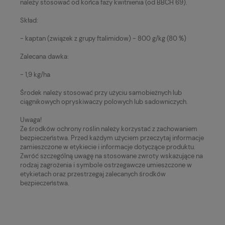
należy stosować od końca fazy kwitnienia (od BBCH 69).
Skład:
- kaptan (związek z grupy ftalimidow) - 800 g/kg (80 %)
Zalecana dawka:
- 1,9 kg/ha
Środek należy stosować przy użyciu samobieżnych lub
ciągnikowych opryskiwaczy polowych lub sadowniczych.
Uwaga!
Ze środków ochrony roślin należy korzystać z zachowaniem
bezpieczeństwa. Przed każdym użyciem przeczytaj informacje
zamieszczone w etykiecie i informacje dotyczące produktu.
Zwróć szczególną uwagę na stosowane zwroty wskazujące na
rodzaj zagrożenia i symbole ostrzegawcze umieszczone w
etykietach oraz przestrzegaj zalecanych środków
bezpieczeństwa.