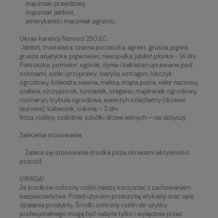
mączniak prawdziwy,
mączniak jabłoni,
amerykański mączniak agrestu.
Okres karencji Nimrod 250 EC:
Jabłoń, truskawka, czarna porzeczka, agrest, grusza, pigwa,
grusza azjatycka, pigwowiec, nieszpułka, jabłoń płonka - 14 dni.
Pietruszka, pomidor, ogórek, dynia i bakłażan uprawiane pod
osłonami, zioła i przyprawy: bazylia, estragon, lubczyk
ogrodowy, kolendra siewna, melisa, mięta polna, seler naciowy,
szałwia, szczypiorek, tymianek, oregano, majeranek ogrodowy,
rozmaryn, trybula ogrodowa, wawrzyn szlachetny (drzewo
laurowe), kabaczek, cukinia – 3 dni.
Róża, rośliny ozdobne, szkółki drzew leśnych – nie dotyczy.
Zalecenia stosowania:
Zaleca się stosowanie środka poza okresami aktywności
pszczół.
UWAGA!
Ze środków ochrony roślin należy korzystać z zachowaniem
bezpieczeństwa. Przed użyciem przeczytaj etykietę oraz opis
działania produktu. Środki ochrony roślin do użytku
profesjonalnego mogą być nabyte tylko i wyłącznie przez