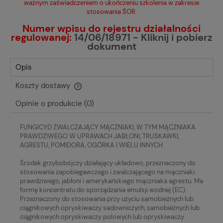
ważnym zaświadczeniem o ukończeniu szkolenia w zakresie
stosowania ŚOR.
Numer wpisu do rejestru działalności
regulowanej:
14/06/18971 - Kliknij i pobierz
dokument
Opis
Koszty dostawy
Cena nie zawiera ewentualnych kosztów płatności
Opinie o produkcie (0)
FUNGICYD ZWALCZAJĄCY MĄCZNIAKI, W TYM MĄCZNIAKA
PRAWDZIWEGO W UPRAWACH JABŁONI, TRUSKAWKI,
AGRESTU, POMIDORA, OGÓRKA I WIELU INNYCH
Środek grzybobójczy działający układowo, przeznaczony do
stosowania zapobiegawczego i zwalczającego na mączniaki:
prawdziwego, jabłoni i amerykańskiego mączniaka agrestu. Ma
formę koncentratu do sporządzania emulsji wodnej (EC).
Przeznaczony do stosowania przy użyciu samobieżnych lub
ciągnikowych opryskiwaczy sadowniczych, samobieżnych lub
ciągnikowych opryskiwaczy polowych lub opryskiwaczy