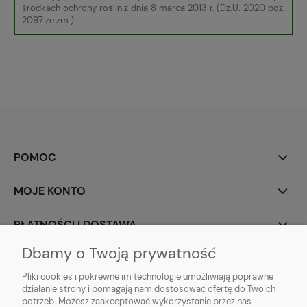
środkach ochrony roślin z dnia 8 marca 2013 r. (Dz.U. 2020 poz.
2097 ze zm.)
POMOC
MOJE KONTO
PŁATNOŚCI I DOSTAWA
Dbamy o Twoją prywatność
INFORMACJE
Pliki cookies i pokrewne im technologie umożliwiają poprawne
działanie strony i pomagają nam dostosować ofertę do Twoich
O NAS
potrzeb. Możesz zaakceptować wykorzystanie przez nas