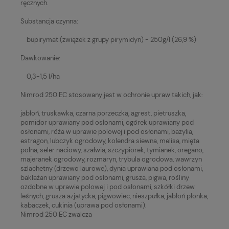
ręcznych.
Substancja czynna:
bupirymat (związek z grupy pirymidyn) - 250g/l (26,9 %)
Dawkowanie:
0,3-1,5 l/ha
Nimrod 250 EC stosowany jest w ochronie upraw takich, jak:
jabłoń, truskawka, czarna porzeczka, agrest, pietruszka,
pomidor uprawiany pod osłonami, ogórek uprawiany pod
osłonami, róża w uprawie polowej i pod osłonami, bazylia,
estragon, lubczyk ogrodowy, kolendra siewna, melisa, mięta
polna, seler naciowy, szałwia, szczypiorek, tymianek, oregano,
majeranek ogrodowy, rozmaryn, trybula ogrodowa, wawrzyn
szlachetny (drzewo laurowe), dynia uprawiana pod osłonami,
bakłażan uprawiany pod osłonami, grusza, pigwa, rośliny
ozdobne w uprawie polowej i pod osłonami, szkółki drzew
leśnych, grusza azjatycka, pigwowiec, nieszpułka, jabłoń płonka,
kabaczek, cukinia (uprawa pod osłonami).
Nimrod 250 EC zwalcza