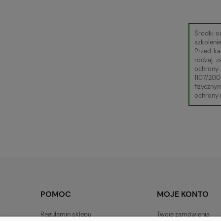
Środki o
szkoleni
Przed ka
rodzaj 
ochrony 
1107/200
fizyczny
ochrony r
POMOC
MOJE KONTO
Regulamin sklepu
Twoje zamówienia