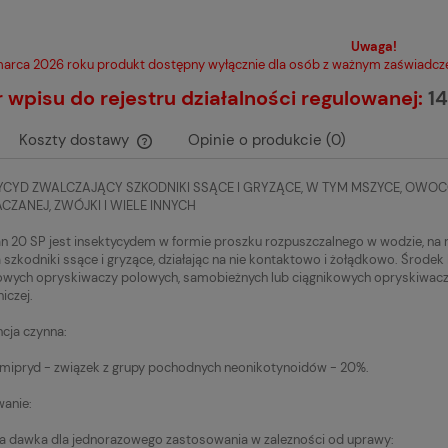
Uwaga!
arca 2026 roku produkt dostępny wyłącznie dla osób z ważnym zaświadcze
wpisu do rejestru działalności regulowanej:
14
Koszty dostawy
Opinie o produkcie (0)
YCYD ZWALCZAJĄCY SZKODNIKI SSĄCE I GRYZĄCE, W TYM MSZYCE, OWOC
Cena nie zawiera ewentualnych kosztów
ACZANEJ, ZWÓJKI I WIELE INNYCH
płatności
n 20 SP jest insektycydem w formie proszku rozpuszczalnego w wodzie, na ro
 szkodniki ssące i gryzące, działając na nie kontaktowo i żołądkowo. Środek
owych opryskiwaczy polowych, samobieżnych lub ciągnikowych opryskiwacz
iczej.
cja czynna:
ipryd - związek z grupy pochodnych neonikotynoidów - 20%.
anie:
a dawka dla jednorazowego zastosowania w zalezności od uprawy: