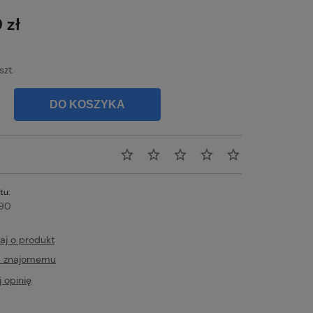
na nie zawiera ewentualnych kosztów
atności
 zł
szt.
DO KOSZYKA
tu:
90
aj o produkt
ć znajomemu
 opinię