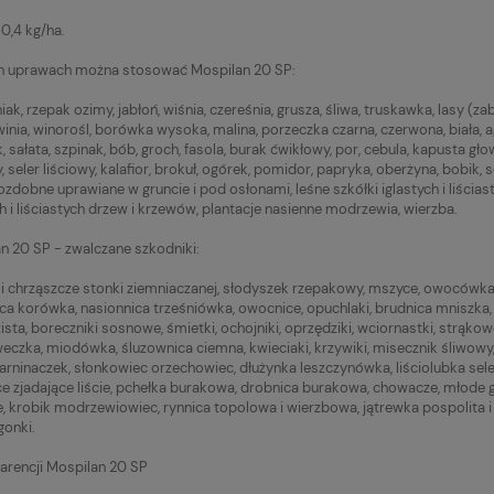
,4 kg/ha.
h uprawach można stosować Mospilan 20 SP:
k, rzepak ozimy, jabłoń, wiśnia, czereśnia, grusza, śliwa, truskawka, lasy (za
inia, winorośl, borówka wysoka, malina, porzeczka czarna, czerwona, biała, ag
, sałata, szpinak, bób, groch, fasola, burak ćwikłowy, por, cebula, kapusta gł
 seler liściowy, kalafior, brokuł, ogórek, pomidor, papryka, oberżyna, bobik, soj
 ozdobne uprawiane w gruncie i pod osłonami, leśne szkółki iglastych i liścia
ch i liściastych drzew i krzewów, plantacje nasienne modrzewia, wierzba.
n 20 SP - zwalczane szkodniki:
 chrząszcze stonki ziemniaczanej, słodyszek rzepakowy, mszyce, owocówka j
ca korówka, nasionnica trześniówka, owocnice, opuchlaki, brudnica mniszka,
ista, boreczniki sosnowe, śmietki, ochojniki, oprzędziki, wciornastki, strąk
eczka, miodówka, śluzownica ciemna, kwieciaki, krzywiki, misecznik śliwowy, 
 tarninaczek, słonkowiec orzechowiec, dłużynka leszczynówka, liściolubka se
ce zjadające liście, pchełka burakowa, drobnica burakowa, chowacze, młode gą
, krobik modrzewiowiec, rynnica topolowa i wierzbowa, jątrewka pospolita 
onki.
arencji Mospilan 20 SP