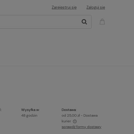
Zarejestruj się
Zaloguj się
:
Wysyłka w:
Dostawa:
48 godzin
od 25,00 zł
- Dostawa
kurier
sprawdź formy dostawy