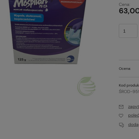
Ce
Cena:
pł
63,00
Ocena:
Kod produk
ŚROD-95
zapyt
pole
dodaj