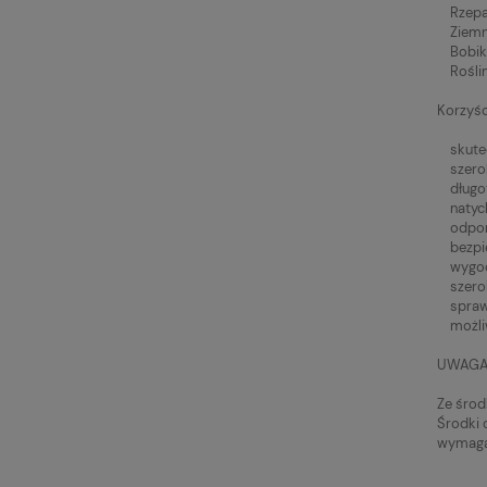
Rzepak 
Ziemnia
Bobik, 
Rośliny
Korzyśc
skutec
szeroki
długotr
natych
odporn
bezpie
wygodn
szeroki
sprawdz
możliw
UWAGA
Ze środ
Środki 
wymagan