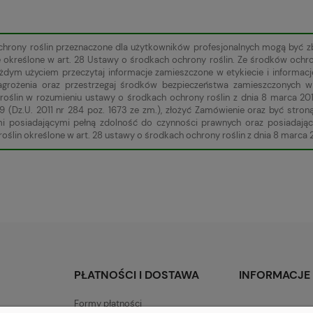
chrony roślin przeznaczone dla użytkowników profesjonalnych mogą być 
e określone w art. 28 Ustawy o środkach ochrony roślin. Ze środków ochr
żdym użyciem przeczytaj informacje zamieszczone w etykiecie i informa
zagrożenia oraz przestrzegaj środków bezpieczeństwa zamieszczonych
roślin w rozumieniu ustawy o środkach ochrony roślin z dnia 8 marca 201
9 (Dz.U. 2011 nr 284 poz. 1673 ze zm.), złożyć Zamówienie oraz być st
mi posiadającymi pełną zdolność do czynności prawnych oraz posiadają
oślin określone w art. 28 ustawy o środkach ochrony roślin z dnia 8 marca 2
PŁATNOŚCI I DOSTAWA
INFORMACJE
Formy płatności