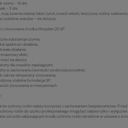
ozimy - 14 dni.
k - 3 dni.
soja, lucerna siewna, łubin, tytoń, orzech włoski, leszczyna, rośliny sadownic
 ozdobne, wierzba – nie dotyczy.
i z stosowania środka Mospilan 20 SP:
zna substancja czynna,
e spektrum działania,
wałe działanie,
miastowy efekt,
ość na deszcz,
czny dla owadów zapylających,
y w zastsowaniu (woreczki wodorozpuszczalne),
 zakres temperatur stosowania,
ona, stabilna formulacja SP,
ość stosowania w mieszaninach.
!
ków ochrony roślin należy korzystać z zachowaniem bezpieczeństwa. Przed u
ochrony roślin do użytku profesjonalnego mogą być nabyte tylko i wyłącznie 
e od osób nabywających środki ochrony roślin określone w ustawie o środ