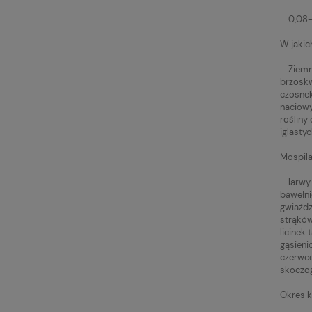
0,08-0
W jakic
Ziemnia
brzoskw
czosnek
naciowy,
rośliny
iglasty
Mospila
larwy i
bawełni
gwiaźdz
strąków
licinek
gąsieni
czerwce
skoczog
Okres k