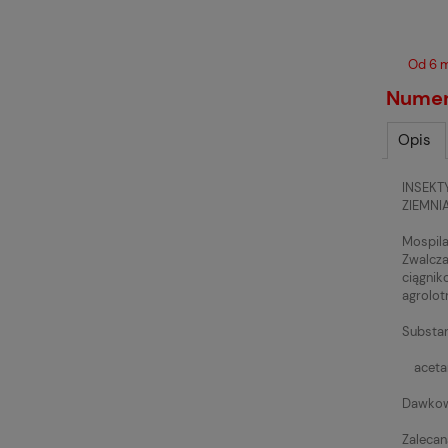
Od 6 m
Numer 
Opis
INSEKT
ZIEMNI
Mospila
Zwalcza
ciągnik
agrolotn
Substan
acetam
Dawkow
Zalecan