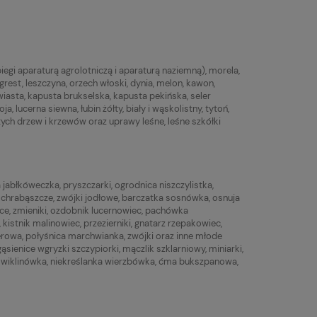
biegi aparaturą agrolotniczą i aparaturą naziemną), morela,
rest, leszczyna, orzech włoski, dynia, melon, kawon,
owiasta, kapusta brukselska, kapusta pekińska, seler
a, lucerna siewna, łubin żółty, biały i wąskolistny, tytoń,
stych drzew i krzewów oraz uprawy leśne, leśne szkółki
abłkóweczka, pryszczarki, ogrodnica niszczylistka,
 chrabąszcze, zwójki jodłowe, barczatka sosnówka, osnuja
owce, zmieniki, ozdobnik lucernowiec, pachówka
kistnik malinowiec, przezierniki, gnatarz rzepakowiec,
lerowa, połyśnica marchwianka, zwójki oraz inne młode
sienice wgryzki szczypiorki, mączlik szklarniowy, miniarki,
i wiklinówka, niekreślanka wierzbówka, ćma bukszpanowa,