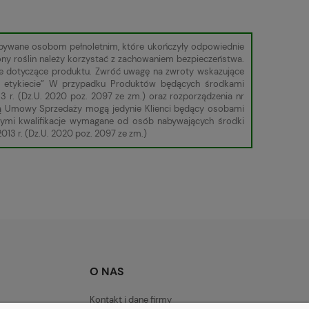
zbywane osobom pełnoletnim, które ukończyły odpowiednie
ony roślin należy korzystać z zachowaniem bezpieczeństwa.
cje dotyczące produktu. Zwróć uwagę na zwroty wskazujące
 w etykiecie” W przypadku Produktów będących środkami
3 r. (Dz.U. 2020 poz. 2097 ze zm.) oraz rozporządzenia nr
roną Umowy Sprzedaży mogą jedynie Klienci będący osobami
cymi kwalifikacje wymagane od osób nabywających środki
013 r. (Dz.U. 2020 poz. 2097 ze zm.)
O NAS
Kontakt i dane firmy