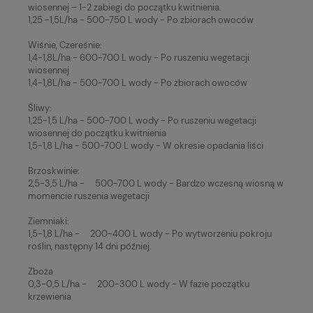
wiosennej – 1-2 zabiegi do początku kwitnienia.
1,25 -1,5L/ha - 500-750 L wody - Po zbiorach owoców
Wiśnie, Czereśnie:
1,4-1,8L/ha - 600-700 L wody - Po ruszeniu wegetacji
wiosennej
1,4-1,8L/ha - 500-700 L wody - Po zbiorach owoców
Śliwy:
1,25-1,5 L/ha - 500-700 L wody - Po ruszeniu wegetacji
wiosennej do początku kwitnienia
1,5-1,8 L/ha - 500-700 L wody - W okresie opadania liści
Brzoskwinie:
2,5-3,5 L/ha - 500-700 L wody - Bardzo wczesną wiosną w
momencie ruszenia wegetacji
Ziemniaki:
1,5-1,8 L/ha - 200-400 L wody - Po wytworzeniu pokroju
roślin, następny 14 dni później.
Zboża
0,3-0,5 L/ha - 200-300 L wody - W fazie początku
krzewienia