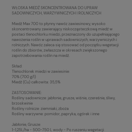
WŁOSKA MIEDŹ SKONCENTROWANA DO UPRAW
SADOWNICZYCH, WARZYWNICZYCH I ROLNICZYCH
Miedź Max 700 to płynny nawóz zawiesinowy, wysoko
skoncentrowany zawierający niskocząsteczkową miedź w
postaci tlenochlorku miedzi, przeznaczony do uzupełniającego
nawożenia roślin w uprawach sadowniczych, warzywniczych i
rolniczych. Nawóz zaleca się stosować od początku wegetacji
roślin do zbiorów, zwłaszcza w okresach zwiększonego
zapotrzebowania roślin na miedź.
Skład:
Tlenochlorek miedzi w zawiesinie:
70% (700 g/l)
Miedź (Cu) całkowita: 35,5%
ZASTOSOWANIE:
Rośliny sadownicze: jabłonie, grusze, wiśnie, czereśnie, śliwy,
brzoskwinie
Rośliny rolnicze: ziemniaki, zboża
Rośliny warzywne: pomidor, papryka, ogórek i inne
Jabłonie, Grusze:
1-1,25L/ha - 500-750 L wody - Po ruszeniu wegetacji