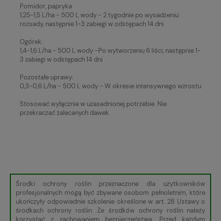
Pomidor, papryka
1,25-1,5 L/ha - 500 L wody - 2 tygodnie po wysadzeniu
rozsady, następnie 1-3 zabiegi w odstępach 14 dni
Ogórek:
1,4-1,6 L/ha - 500 L wody -Po wytworzeniu 6 liści, następnie 1-
3 zabiegi w odstępach 14 dni
Pozostałe uprawy:
0,3-0,6 L/ha - 500 L wody - W okresie intensywnego wzrostu
Stosować wyłącznie w uzasadnionej potrzebie. Nie
przekraczać zalecanych dawek.
Środki ochrony roślin przeznaczone dla użytkowników
profesjonalnych mogą być zbywane osobom pełnoletnim, które
ukończyły odpowiednie szkolenie określone w art. 28 Ustawy o
środkach ochrony roślin. Ze środków ochrony roślin należy
korzystać z zachowaniem bezpieczeństwa. Przed każdym