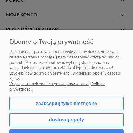
POMOC
MOJE KONTO
PŁATNOŚCI I DOSTAWA
Dbamy o Twoją prywatność
INFORMACJE
Pliki cookies i pokrewne im technologie umożliwiają poprawne
działanie strony i pomagają nam dostosować ofertę do Twoich
O NAS
potrzeb. Możesz zaakceptować wykorzystanie przez nas
wszystkich tych plików i przejść do sklepu lub dostosować
użycie plików do swoich preferencji, wybierając opcję "Dostosuj
zgody".
Sklep rolno-ogrodniczy - DAM-SAD | Nowy Miedzechów 12A, 05-604
Więcej o plikach cookies przeczytasz w naszej Polityce
Jasieniec woj. mazowieckiew | Email: sklep@dam-sad.pl Tel: 518 419 813 |
prywatności.
NIP: 7981438862 REGON: 369126399
zaakceptuj tylko niezbędne
pokaż pełną wersję strony
dostosuj zgody
Sklep internetowy Shoper.pl