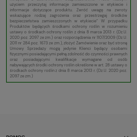
użyciem przeczytaj informacje zamieszczone w etykiecie i
informacje dotyczące produktu. Zwróć uwagę na zwroty
wskazujące rodzaj zagrożenia oraz przestrzegaj środków
bezpieczeństwa zamieszczonych w etykiecie” W przypadku
Produktów będących środkami ochrony roślin w rozumieniu
ustawy o środkach ochrony roślin z dnia 8 marca 2013 r. (Dz.U.
2020 poz. 2097 ze zm.) oraz rozporządzenia nr 1107/2009 (Dz.U.
2011 nr 284 poz. 1673 ze zm.), złożyć Zamówienie oraz być stroną
Umowy Sprzedaży mogą jedynie Klienci będący osobami
fizycznymi posiadającymi pełną zdolność do czynności prawnych
oraz posiadającymi kwalifikacje wymagane od osób
nabywających środki ochrony roślin określone w art. 28 ustawy o
środkach ochrony roślin z dnia 8 marca 2013 r. (Dz.U. 2020 poz.
2097 ze zm.)