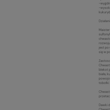
-wygdn
-wysoka
kukuryd
Działan
Maister
sulfony
chwastó
rozwoju
jest po
się w p
Zastos
Chwasty
blekot 
biała, 
powojow
tobołki 
Chwasty
przetac
Dawki d
Chwasty