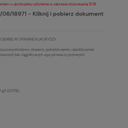
niem o ukończeniu szkolenia w zakresie stosowania ŚOR.
/06/18971 - Kliknij i pobierz dokument
CIENNE W UPRAWIE KUKURYDZY
cza powschodowo chwasty jednoliścienne i dwuliścienne
ieżnych lub ciągnikowych opryskiwaczy polowych.
,
g/l (0,10%),