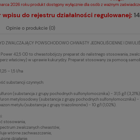
arca 2026 roku produkt dostępny wyłącznie dla osób z ważnym zaświadcze
wpisu do rejestru działalności regulowanej:
14
Opinie o produkcie (0)
CYD ZWALCZAJĄCY POWSCHODOWO CHWASTY JEDNOLIŚCIENNE I DWULIŚ
 Power 42,5 OD to chwastobójczy preparat do nalistnego stosowania, zwal
perz właściwy) w uprawie kukurydzy. Preparat stosowany za pomocą samob
,25 – 1,5 l/ha
ść substancji czynnych:
lfuron (substancja z grupy pochodnych sulfonylomocznika) - 31,5 g/l (3,21%)
furon metylosodowy (substancja z grupy pochodnych sulfonylomocznika) - 1 
bazon metylu (substancja z grupy triazolinonów) - 10 g/l (1,02%).
i:
ć stosowania,
spectrum zwalczanych chwastów,
luje wtórne zachwaszczenie,
użone działanie,