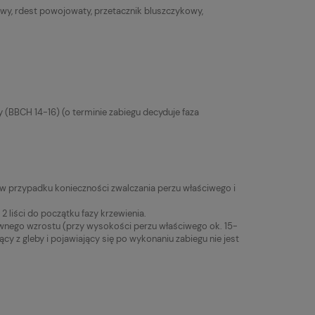
iwy, rdest powojowaty, przetacznik bluszczykowy,
 (BBCH 14-16) (o terminie zabiegu decyduje faza
w przypadku konieczności zwalczania perzu właściwego i
 liści do początku fazy krzewienia.
ywnego wzrostu (przy wysokości perzu właściwego ok. 15-
jący z gleby i pojawiający się po wykonaniu zabiegu nie jest