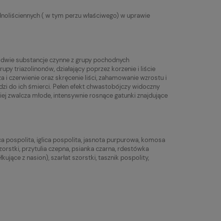
oliściennych ( w tym perzu właściwego) w uprawie
 dwie substancje czynne z grupy pochodnych
py triazolinonów, działający poprzez korzenie i liście
i czerwienie oraz skręcenie liści, zahamowanie wzrostu i
dzi do ich śmierci. Pełen efekt chwastobójczy widoczny
iej zwalcza młode, intensywnie rosnące gatunki znajdujące
ca pospolita, iglica pospolita, jasnota purpurowa, komosa
zorstki, przytulia czepna, psianka czarna, rdestówka
jące z nasion), szarłat szorstki, tasznik pospolity,