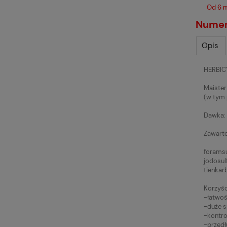
Od 6 m
Numer 
Opis
HERBI
Maister
(w tym 
Dawka: 1
Zawarto
foramsu
jodosul
tienkar
Korzyśc
-łatwoś
-duże 
-kontro
-przedł