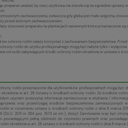
 WAŻNE:
jąc preparat uważać, by ciecz użytkowa nie zniosła się na sąsiednie uprawy o
ch.
wzmożonym zachwaszczeniu, zwłaszcza gdy gleba jest mało wilgotna, stosow
dzy przed wtórnym zachwaszczeniem.
ależy stosować preparatu na plantacjach nasiennych które przeznaczone są d
!
ków ochrony roślin należy korzystać z zachowaniem bezpieczeństwa. Przed u
ochrony roślin do użytku profesjonalnego mogą być nabyte tylko i wyłącznie 
e od osób nabywających środki ochrony roślin określone w ustawie o środ
chrony roślin przeznaczone dla użytkowników profesjonalnych mogą być 
e określone w art. 28 Ustawy o środkach ochrony roślin. Ze środków ochr
żdym użyciem przeczytaj informacje zamieszczone w etykiecie i informa
zagrożenia oraz przestrzegaj środków bezpieczeństwa zamieszczonych
roślin w rozumieniu ustawy o środkach ochrony roślin z dnia 8 marca 201
9 (Dz.U. 2011 nr 284 poz. 1673 ze zm.), złożyć Zamówienie oraz być st
mi posiadającymi pełną zdolność do czynności prawnych oraz posiadają
oślin określone w art. 28 ustawy o środkach ochrony roślin z dnia 8 marca 2