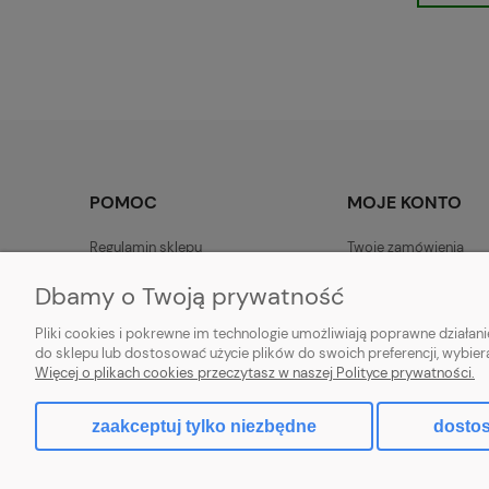
POMOC
MOJE KONTO
Regulamin sklepu
Twoje zamówienia
Zwroty i reklamacje - własna
Ustawienia konta
Dbamy o Twoją prywatność
Polityka prywatności - własna
Pliki cookies i pokrewne im technologie umożliwiają poprawne działa
Zwroty i reklamacje
do sklepu lub dostosować użycie plików do swoich preferencji, wybier
Więcej o plikach cookies przeczytasz w naszej Polityce prywatności.
Sklep rolno-ogrodniczy - DAM-SAD | Nowy Miedzech
zaakceptuj tylko niezbędne
dostos