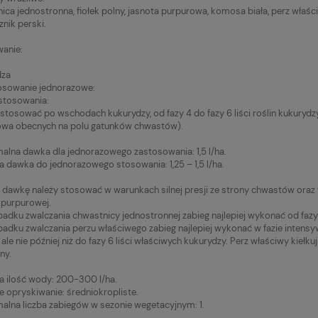
ica jednostronna, fiołek polny, jasnota purpurowa, komosa biała, perz właśc
znik perski.
anie:
dza
osowanie jednorazowe:
stosowania:
stosować po wschodach kukurydzy, od fazy 4 do fazy 6 liści roślin kukurydzy
owa obecnych na polu gatunków chwastów).
lna dawka dla jednorazowego zastosowania: 1,5 l/ha.
a dawka do jednorazowego stosowania: 1,25 – 1,5 l/ha.
dawkę należy stosować w warunkach silnej presji ze strony chwastów oraz 
 purpurowej.
adku zwalczania chwastnicy jednostronnej zabieg najlepiej wykonać od fazy 2
adku zwalczania perzu właściwego zabieg najlepiej wykonać w fazie intens
ale nie później niż do fazy 6 liści właściwych kukurydzy. Perz właściwy kiełku
ny.
a ilość wody: 200-300 l/ha.
e opryskiwanie: średniokropliste.
lna liczba zabiegów w sezonie wegetacyjnym: 1.