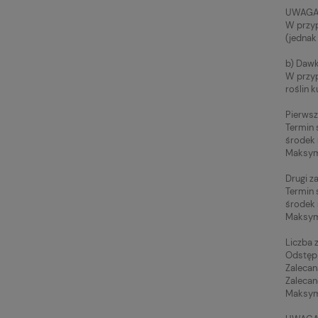
UWAGA
W przy
(jednak 
b) Dawk
W przyp
roślin 
Pierwsz
Termin 
środek 
Maksyma
Drugi z
Termin 
środek 
Maksyma
Liczba 
Odstęp 
Zalecan
Zalecan
Maksyma