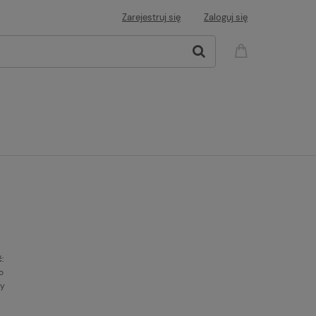
Zarejestruj się
Zaloguj się
:
o
ny