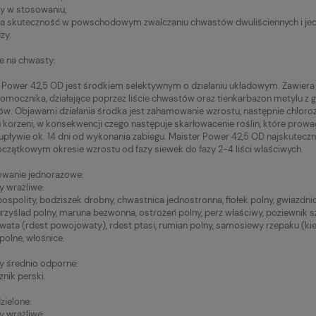
y w stosowaniu,
 skuteczność w powschodowym zwalczaniu chwastów dwuliściennych i jedn
zy.
ie na chwasty:
 Power 42,5 OD jest środkiem selektywnym o działaniu układowym. Zawiera
lomocznika, działające poprzez liście chwastów oraz tienkarbazon metylu z gru
w. Objawami działania środka jest zahamowanie wzrostu, następnie chloroza 
 korzeni, w konsekwencji czego następuje skarłowacenie roślin, które prowa
 upływie ok. 14 dni od wykonania zabiegu. Maister Power 42,5 OD najskuteczn
oczątkowym okresie wzrostu od fazy siewek do fazy 2-4 liści właściwych.
owanie jednorazowe:
 wrażliwe:
pospolity, bodziszek drobny, chwastnica jednostronna, fiołek polny, gwiazdni
kurzyślad polny, maruna bezwonna, ostrożeń polny, perz właściwy, poziewnik s
ata (rdest powojowaty), rdest ptasi, rumian polny, samosiewy rzepaku (kiełku
polne, włośnice.
 średnio odporne:
znik perski.
zielone:
 wrażliwe: