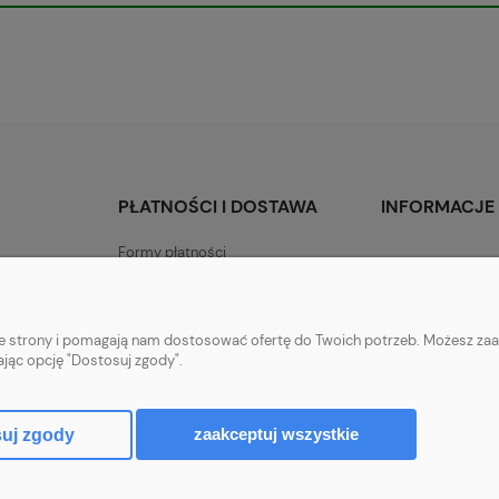
PŁATNOŚCI I DOSTAWA
INFORMACJE
Formy płatności
nie strony i pomagają nam dostosować ofertę do Twoich potrzeb. Możesz zaa
ając opcję "Dostosuj zgody".
ów 12A, 05-604 Jasieniec woj. mazowieckiew | Email: sklep@dam-sad.pl Te
zaakceptuj wszystkie
uj zgody
Sklep internetowy Shoper.pl