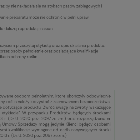
raz by nie nakładała się na stykach pasów zabiegowych i
anie preparatu może nie ochronić w pełni upraw
o dalszej reprodukcji nasion.
życiem przeczytaj etykietę oraz opis działania produktu.
przez osoby pełnoletnie oraz posiadające kwalifikacje
kach ochrony roślin.
zbywane osobom pełnoletnim, które ukończyły odpowiednie
ony roślin należy korzystać z zachowaniem bezpieczeństwa.
cje dotyczące produktu. Zwróć uwagę na zwroty wskazujące
 w etykiecie” W przypadku Produktów będących środkami
3 r. (Dz.U. 2020 poz. 2097 ze zm.) oraz rozporządzenia nr
roną Umowy Sprzedaży mogą jedynie Klienci będący osobami
cymi kwalifikacje wymagane od osób nabywających środki
013 r. (Dz.U. 2020 poz. 2097 ze zm.)