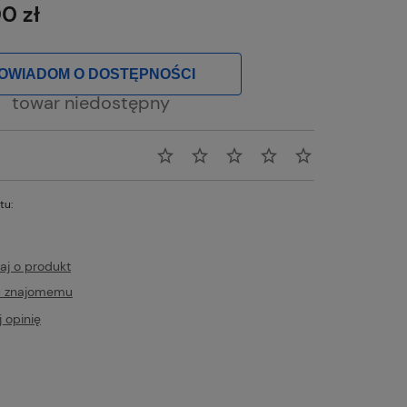
0 zł
OWIADOM O DOSTĘPNOŚCI
towar niedostępny
tu:
aj o produkt
ć znajomemu
 opinię