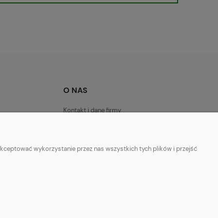
O NAS
Kontakt i dane firmy
kceptować wykorzystanie przez nas wszystkich tych plików i przejść
l: 518 419 813 | NIP: 7981438862 REGON: 369126399