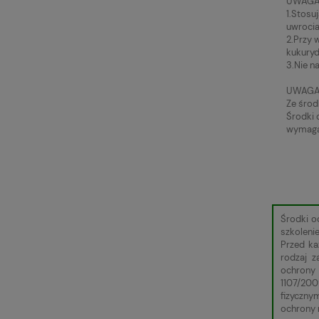
UWAGA
1.Stosu
uwrocia
2.Przy 
kukury
3.Nie n
UWAGA
Ze środ
Środki 
wymagan
Środki o
szkoleni
Przed ka
rodzaj 
ochrony 
1107/200
fizyczny
ochrony r