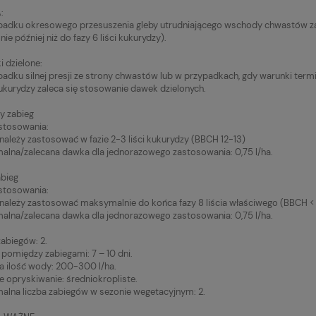
:
padku okresowego przesuszenia gleby utrudniającego wschody chwastów
nie później niż do fazy 6 liści kukurydzy).
i dzielone:
adku silnej presji ze strony chwastów lub w przypadkach, gdy warunki te
kukurydzy zaleca się stosowanie dawek dzielonych.
y zabieg
stosowania:
należy zastosować w fazie 2-3 liści kukurydzy (BBCH 12-13)
lna/zalecana dawka dla jednorazowego zastosowania: 0,75 l/ha.
abieg
stosowania:
należy zastosować maksymalnie do końca fazy 8 liścia właściwego (BBCH < 
lna/zalecana dawka dla jednorazowego zastosowania: 0,75 l/ha.
zabiegów: 2.
pomiędzy zabiegami: 7 – 10 dni.
a ilość wody: 200-300 l/ha.
e opryskiwanie: średniokropliste.
lna liczba zabiegów w sezonie wegetacyjnym: 2.