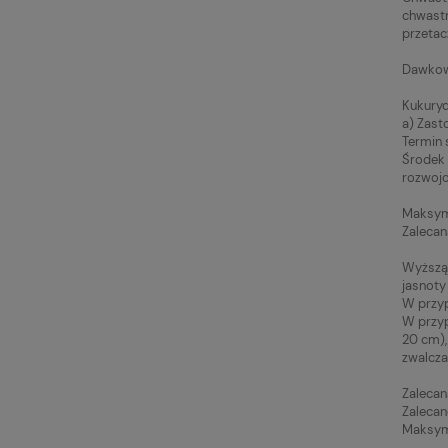
chwastn
przetac
Dawkow
Kukury
a) Zast
Termin 
Środek 
rozwoj
Maksyma
Zalecan
Wyższą 
jasnoty
W przyp
W przyp
20 cm), 
zwalcza
Zalecan
Zalecan
Maksyma