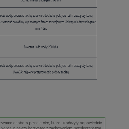
zbywane osobom pełnoletnim, które ukończyły odpowiednie
ony roślin należy korzystać z zachowaniem bezpieczeństwa.