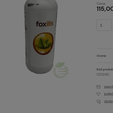
Ce
Cena:
pł
115,00
Ocena:
Kod produk
001240
zapyt
pole
dodaj