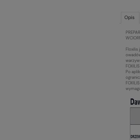
Opis
PREPAR
WCIOR
Floxili
owadów 
warzywn
FOXILIS
Po apli
ogranicz
FOXILIS
wymaga 