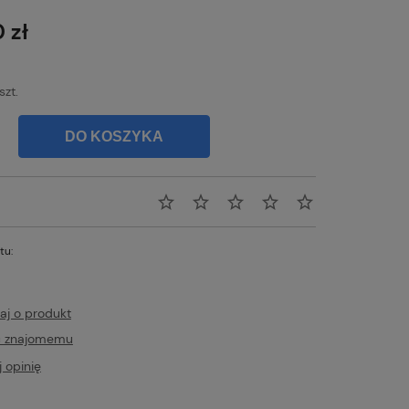
na nie zawiera ewentualnych kosztów
atności
 zł
szt.
DO KOSZYKA
tu:
aj o produkt
ć znajomemu
 opinię