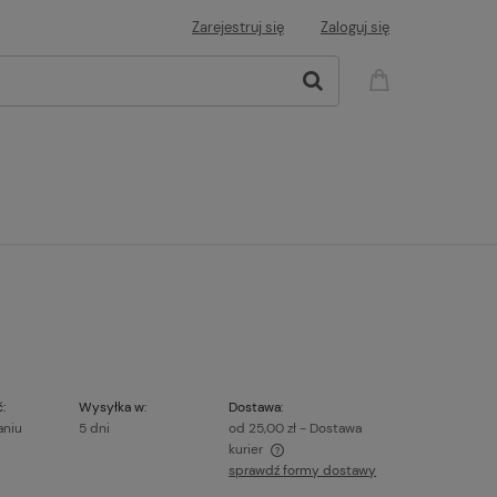
Zarejestruj się
Zaloguj się
:
Wysyłka w:
Dostawa:
aniu
5 dni
od 25,00 zł
- Dostawa
kurier
sprawdź formy dostawy