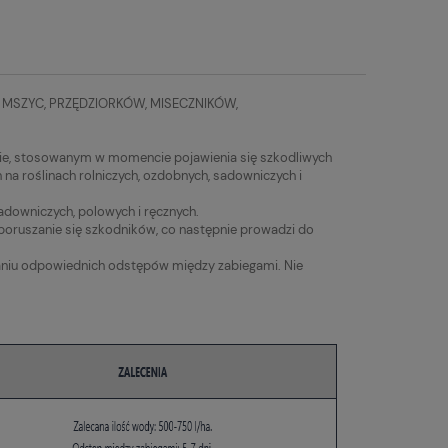
SZYC, PRZĘDZIORKÓW, MISECZNIKÓW,
dzie, stosowanym w momencie pojawienia się szkodliwych
a roślinach rolniczych, ozdobnych, sadowniczych i
adowniczych, polowych i ręcznych.
a poruszanie się szkodników, co następnie prowadzi do
maniu odpowiednich odstępów między zabiegami. Nie