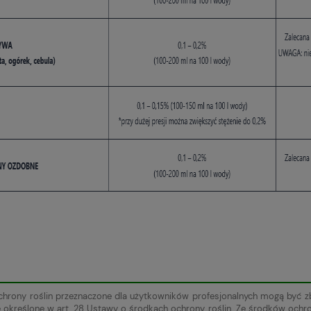
chrony roślin przeznaczone dla użytkowników profesjonalnych mogą być 
e określone w art. 28 Ustawy o środkach ochrony roślin. Ze środków ochr