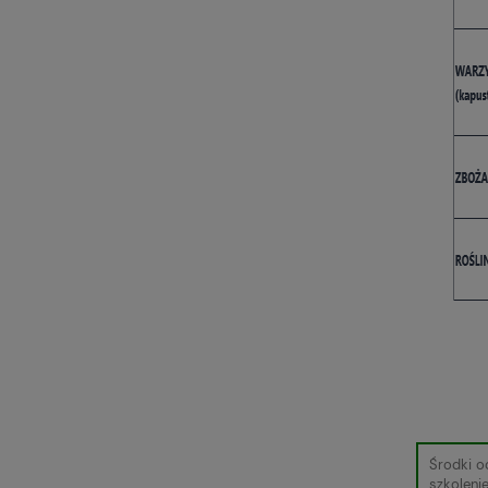
Środki o
szkoleni