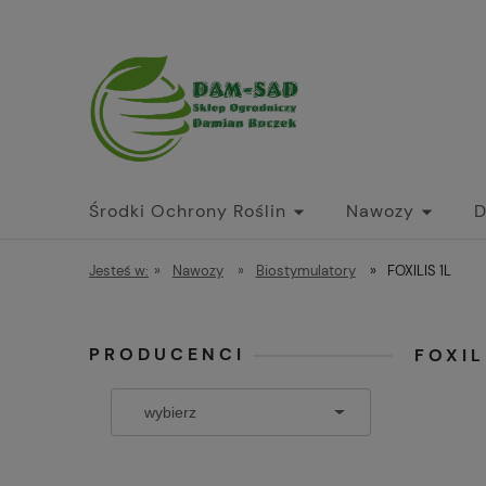
Środki Ochrony Roślin
Nawozy
D
Jesteś w:
»
Nawozy
»
Biostymulatory
»
FOXILIS 1L
PRODUCENCI
FOXIL