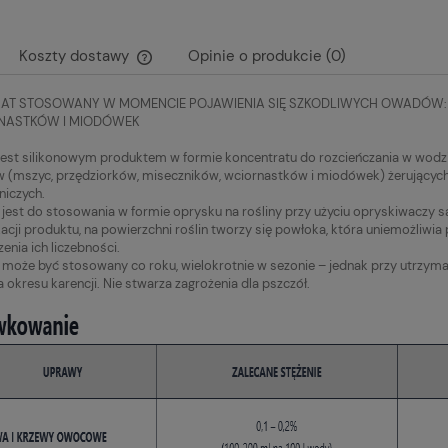
Koszty dostawy
Opinie o produkcie (0)
AT STOSOWANY W MOMENCIE POJAWIENIA SIĘ SZKODLIWYCH OWADÓW: M
Cena nie zawiera ewentualnych kosztów
NASTKÓW I MIODÓWEK
płatności
s jest silikonowym produktem w formie koncentratu do rozcieńczania w wo
(mszyc, przędziorków, miseczników, wciornastków i miodówek) żerujących n
iczych.
 jest do stosowania w formie oprysku na rośliny przy użyciu opryskiwaczy s
kacji produktu, na powierzchni roślin tworzy się powłoka, która uniemożliwi
enia ich liczebności.
 może być stosowany co roku, wielokrotnie w sezonie – jednak przy utrzy
okresu karencji. Nie stwarza zagrożenia dla pszczół.