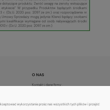
cje dotyczące produktu. Zwróć uwagę na zwroty wskazujące
 w etykiecie” W przypadku Produktów będących środkami
3 r. (Dz.U. 2020 poz. 2097 ze zm.) oraz rozporządzenia nr
roną Umowy Sprzedaży mogą jedynie Klienci będący osobami
cymi kwalifikacje wymagane od osób nabywających środki
013 r. (Dz.U. 2020 poz. 2097 ze zm.)
O NAS
Kontakt i dane firmy
kceptować wykorzystanie przez nas wszystkich tych plików i przejść