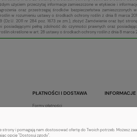
żdym użyciem przeczytaj informacje zamieszczone w etykiecie i informa
zagrożenia oraz przestrzegaj środków bezpieczeństwa zamieszczonych
roślin w rozumieniu ustawy o środkach ochrony roślin z dnia 8 marca 201
9 (Dz.U. 2011 nr 284 poz. 1673 ze zm.), złożyć Zamówienie oraz być st
mi posiadającymi pełną zdolność do czynności prawnych oraz posiadają
oślin określone w art. 28 ustawy o środkach ochrony roślin z dnia 8 marca 2
PŁATNOŚCI I DOSTAWA
INFORMACJE
Formy płatności
nie strony i pomagają nam dostosować ofertę do Twoich potrzeb. Możesz zaa
ając opcję "Dostosuj zgody".