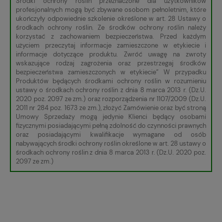
Środki ochrony roślin przeznaczone dla użytkowników
profesjonalnych mogą być zbywane osobom pełnoletnim, które
ukończyły odpowiednie szkolenie określone w art. 28 Ustawy o
środkach ochrony roślin. Ze środków ochrony roślin należy
korzystać z zachowaniem bezpieczeństwa. Przed każdym
użyciem przeczytaj informacje zamieszczone w etykiecie i
informacje dotyczące produktu. Zwróć uwagę na zwroty
wskazujące rodzaj zagrożenia oraz przestrzegaj środków
bezpieczeństwa zamieszczonych w etykiecie” W przypadku
Produktów będących środkami ochrony roślin w rozumieniu
ustawy o środkach ochrony roślin z dnia 8 marca 2013 r. (Dz.U.
2020 poz. 2097 ze zm.) oraz rozporządzenia nr 1107/2009 (Dz.U.
2011 nr 284 poz. 1673 ze zm.), złożyć Zamówienie oraz być stroną
Umowy Sprzedaży mogą jedynie Klienci będący osobami
fizycznymi posiadającymi pełną zdolność do czynności prawnych
oraz posiadającymi kwalifikacje wymagane od osób
nabywających środki ochrony roślin określone w art. 28 ustawy o
środkach ochrony roślin z dnia 8 marca 2013 r. (Dz.U. 2020 poz.
2097 ze zm.)