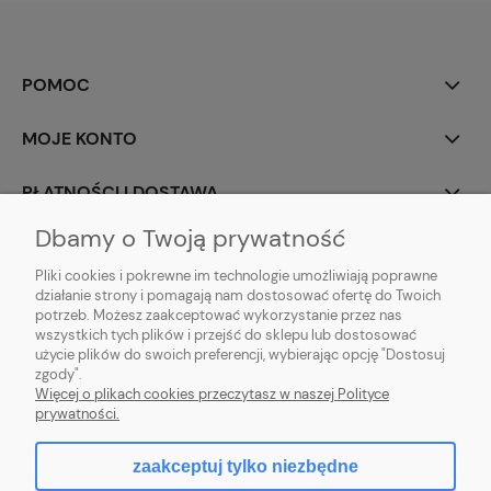
POMOC
MOJE KONTO
PŁATNOŚCI I DOSTAWA
Dbamy o Twoją prywatność
INFORMACJE
Pliki cookies i pokrewne im technologie umożliwiają poprawne
działanie strony i pomagają nam dostosować ofertę do Twoich
O NAS
potrzeb. Możesz zaakceptować wykorzystanie przez nas
wszystkich tych plików i przejść do sklepu lub dostosować
użycie plików do swoich preferencji, wybierając opcję "Dostosuj
zgody".
Sklep rolno-ogrodniczy - DAM-SAD | Nowy Miedzechów 12A, 05-604
Więcej o plikach cookies przeczytasz w naszej Polityce
Jasieniec woj. mazowieckiew | Email: sklep@dam-sad.pl Tel: 518 419 813 |
prywatności.
NIP: 7981438862 REGON: 369126399
zaakceptuj tylko niezbędne
pokaż pełną wersję strony