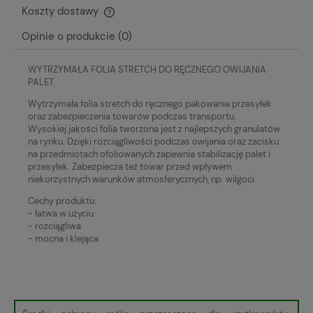
Koszty dostawy
Cena nie zawiera ewentualnych kosztów płatności
Opinie o produkcie (0)
WYTRZYMAŁA FOLIA STRETCH DO RĘCZNEGO OWIJANIA
PALET
Wytrzymała folia stretch do ręcznego pakowania przesyłek
oraz zabezpieczenia towarów podczas transportu.
Wysokiej jakości folia tworzona jest z najlepszych granulatów
na rynku. Dzięki rozciągliwości podczas owijania oraz zacisku
na przedmiotach ofoliowanych zapewnia stabilizację palet i
przesyłek. Zabezpiecza też towar przed wpływem
niekorzystnych warunków atmosferycznych, np. wilgoci.
Cechy produktu:
- łatwa w użyciu
- rozciągliwa
- mocna i klejąca