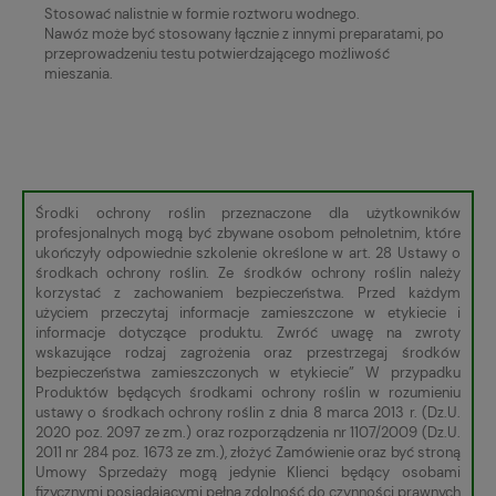
Stosować nalistnie w formie roztworu wodnego.
Nawóz może być stosowany łącznie z innymi preparatami, po
przeprowadzeniu testu potwierdzającego możliwość
mieszania.
Środki ochrony roślin przeznaczone dla użytkowników
profesjonalnych mogą być zbywane osobom pełnoletnim, które
ukończyły odpowiednie szkolenie określone w art. 28 Ustawy o
środkach ochrony roślin. Ze środków ochrony roślin należy
korzystać z zachowaniem bezpieczeństwa. Przed każdym
użyciem przeczytaj informacje zamieszczone w etykiecie i
informacje dotyczące produktu. Zwróć uwagę na zwroty
wskazujące rodzaj zagrożenia oraz przestrzegaj środków
bezpieczeństwa zamieszczonych w etykiecie” W przypadku
Produktów będących środkami ochrony roślin w rozumieniu
ustawy o środkach ochrony roślin z dnia 8 marca 2013 r. (Dz.U.
2020 poz. 2097 ze zm.) oraz rozporządzenia nr 1107/2009 (Dz.U.
2011 nr 284 poz. 1673 ze zm.), złożyć Zamówienie oraz być stroną
Umowy Sprzedaży mogą jedynie Klienci będący osobami
fizycznymi posiadającymi pełną zdolność do czynności prawnych