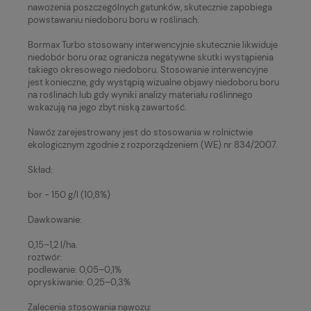
nawożenia poszczególnych gatunków, skutecznie zapobiega
powstawaniu niedoboru boru w roślinach.
Bormax Turbo stosowany interwencyjnie skutecznie likwiduje
niedobór boru oraz ogranicza negatywne skutki wystąpienia
takiego okresowego niedoboru. Stosowanie interwencyjne
jest konieczne, gdy wystąpią wizualne objawy niedoboru boru
na roślinach lub gdy wyniki analizy materiału roślinnego
wskazują na jego zbyt niską zawartość.
Nawóz zarejestrowany jest do stosowania w rolnictwie
ekologicznym zgodnie z rozporządzeniem (WE) nr 834/2007.
Skład:
bor - 150 g/l (10,8%)
Dawkowanie:
0,15–1,2 l/ha.
roztwór:
podlewanie: 0,05–0,1%
opryskiwanie: 0,25–0,3%
Zalecenia stosowania nawozu: