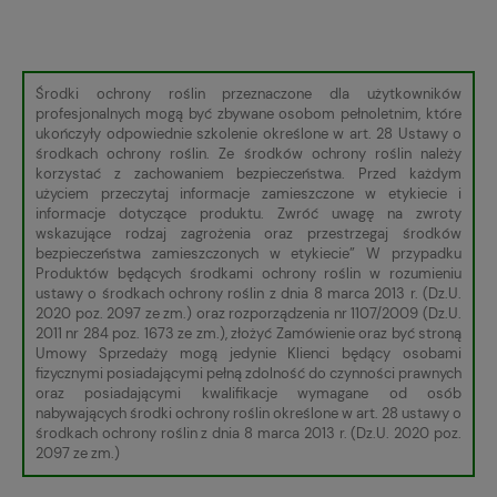
Środki ochrony roślin przeznaczone dla użytkowników
profesjonalnych mogą być zbywane osobom pełnoletnim, które
ukończyły odpowiednie szkolenie określone w art. 28 Ustawy o
środkach ochrony roślin. Ze środków ochrony roślin należy
korzystać z zachowaniem bezpieczeństwa. Przed każdym
użyciem przeczytaj informacje zamieszczone w etykiecie i
informacje dotyczące produktu. Zwróć uwagę na zwroty
wskazujące rodzaj zagrożenia oraz przestrzegaj środków
bezpieczeństwa zamieszczonych w etykiecie” W przypadku
Produktów będących środkami ochrony roślin w rozumieniu
ustawy o środkach ochrony roślin z dnia 8 marca 2013 r. (Dz.U.
2020 poz. 2097 ze zm.) oraz rozporządzenia nr 1107/2009 (Dz.U.
2011 nr 284 poz. 1673 ze zm.), złożyć Zamówienie oraz być stroną
Umowy Sprzedaży mogą jedynie Klienci będący osobami
fizycznymi posiadającymi pełną zdolność do czynności prawnych
oraz posiadającymi kwalifikacje wymagane od osób
nabywających środki ochrony roślin określone w art. 28 ustawy o
środkach ochrony roślin z dnia 8 marca 2013 r. (Dz.U. 2020 poz.
2097 ze zm.)